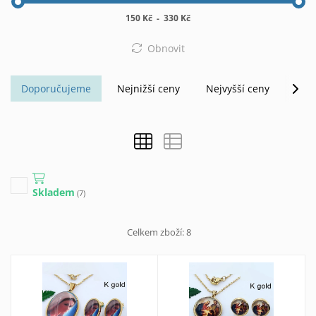
150 Kč
-
330 Kč
Obnovit
Doporučujeme
Nejnižší ceny
Nejvyšší ceny
Abe
Skladem
(7)
Celkem zboží:
8