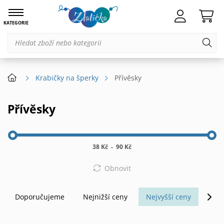
KATEGORIE
Krabičky na šperky
Přívěsky
Přívěsky
38 Kč
-
90 Kč
Obnovit
Doporučujeme
Nejnižší ceny
Nejvyšší ceny
Abe