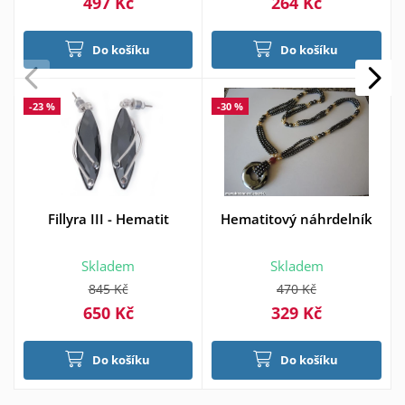
497 Kč
264 Kč
Do košíku
Do košíku
-23 %
-30 %
Fillyra III - Hematit
Hematitový náhrdelník
Skladem
Skladem
845 Kč
470 Kč
650 Kč
329 Kč
Do košíku
Do košíku