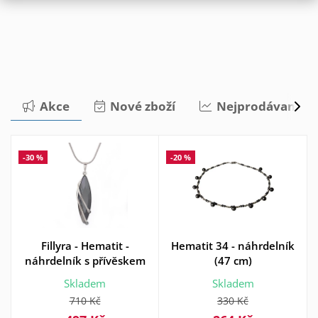
Akce
Nové zboží
Nejprodávanější
-30 %
-20 %
Fillyra - Hematit -
Hematit 34 - náhrdelník
náhrdelník s přívěskem
(47 cm)
Skladem
Skladem
710 Kč
330 Kč