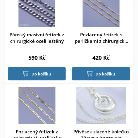
Pánský masivní řetízek z
Pozlacený řetízek s
chirurgické oceli leštěný
perličkami z chirurgické
oceli
590 Kč
420 Kč
Do košíku
Do košíku
Pozlacený řetízek z
Přívěsek zlacené kolečko
chirurgické oceli Valis
20mm s krystalem