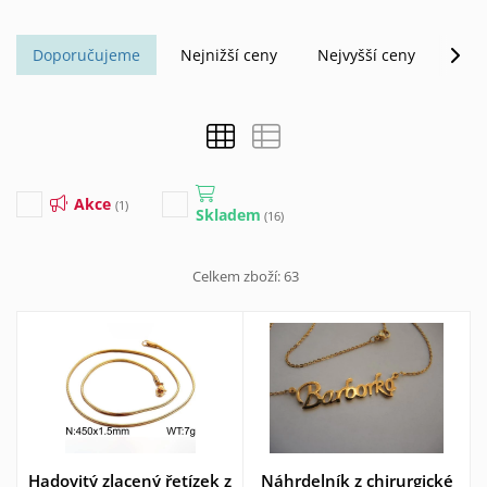
Doporučujeme
Nejnižší ceny
Nejvyšší ceny
Abe
Akce
(1)
Skladem
(16)
Celkem zboží:
63
Hadovitý zlacený řetízek z
Náhrdelník z chirurgické