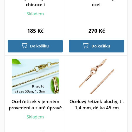
chir.oceli
oceli
Skladem
185 Kč
270 Kč
Do košíku
Do košíku
Ocel řetízek v jemném
Ocelový řetízek plochý, tl.
provedení a zlaté úpravě
1,4 mm, délka 45 cm
Skladem