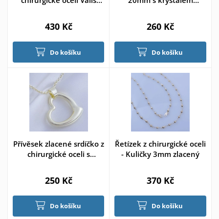
4mm
swarovski
430 Kč
260 Kč
Do košíku
Do košíku
Přívěsek zlacené srdíčko z
Řetízek z chirurgické oceli
chirurgické oceli s
- Kuličky 3mm zlacený
řetízkem
250 Kč
370 Kč
Do košíku
Do košíku