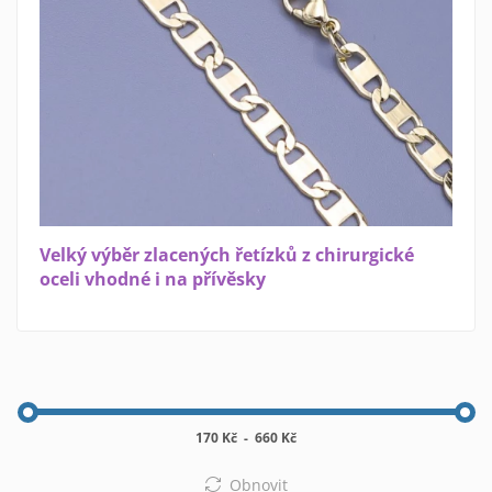
Velký výběr zlacených řetízků z chirurgické
oceli vhodné i na přívěsky
170 Kč
-
660 Kč
Obnovit