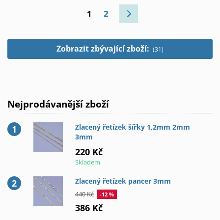
1
2
Zobrazit zbývající zboží:
(31)
Nejprodávanější zboží
Zlacený řetízek šířky 1,2mm 2mm
3mm
220 Kč
Skladem
Zlacený řetízek pancer 3mm
440 Kč
-12 %
386 Kč