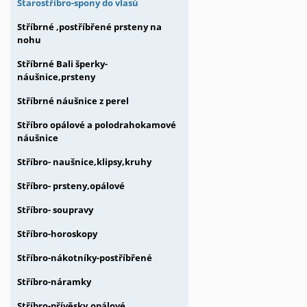
Starostříbro-spony do vlasů
Stříbrné ,postříbřené prsteny na
nohu
Stříbrné Bali šperky-
náušnice,prsteny
Stříbrné náušnice z perel
Stříbro opálové a polodrahokamové
náušnice
Stříbro- naušnice,klipsy,kruhy
Stříbro- prsteny,opálové
Stříbro- soupravy
Stříbro-horoskopy
Stříbro-nákotníky-postříbřené
Stříbro-náramky
Stříbro-přívěsky,opálové