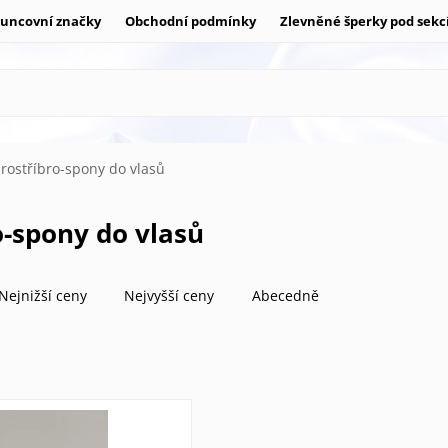
uncovní značky
Obchodní podmínky
Zlevněné šperky pod sekc
arostříbro-spony do vlasů
ro-spony do vlasů
Nejnižší ceny
Nejvyšší ceny
Abecedně