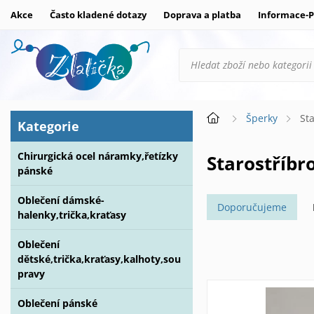
Akce
Často kladené dotazy
Doprava a platba
Informace-P
Šperky
St
Kategorie
Chirurgická ocel náramky,řetízky
Starostříb
pánské
Oblečení dámské-
Doporučujeme
halenky,trička,kraťasy
Oblečení
dětské,trička,kraťasy,kalhoty,sou
pravy
Oblečení pánské