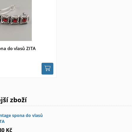
ona do vlasů ZITA
ší zboží
ntage spona do vlasů
ITA
80 Kč