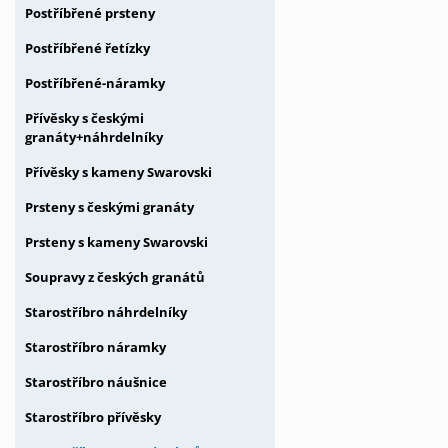
Postříbřené prsteny
Postříbřené řetízky
Postříbřené-náramky
Přívěsky s českými
granáty+náhrdelníky
Přívěsky s kameny Swarovski
Prsteny s českými granáty
Prsteny s kameny Swarovski
Soupravy z českých granátů
Starostříbro náhrdelníky
Starostříbro náramky
Starostříbro náušnice
Starostříbro přívěsky