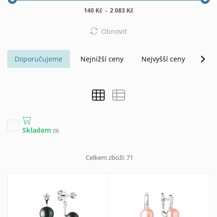
140 Kč
-
2 083 Kč
Obnovit
Doporučujeme
Nejnižší ceny
Nejvyšší ceny
Abe
Skladem
(9)
Celkem zboží:
71