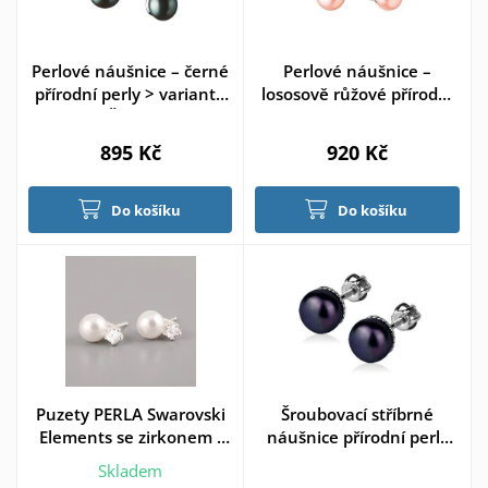
Perlové náušnice – černé
Perlové náušnice –
přírodní perly > varianta
lososově růžové přírodní
Černá
perly > varianta Lososová
895 Kč
920 Kč
Do košíku
Do košíku
Puzety PERLA Swarovski
Šroubovací stříbrné
Elements se zirkonem -
náušnice přírodní perly
8mm - Ag925/1000
7,5 mm
Skladem