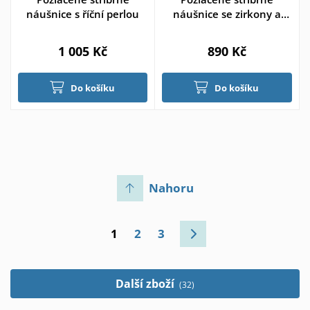
náušnice s říční perlou
náušnice se zirkony a
perličkou
1 005 Kč
890 Kč
Do košíku
Do košíku
Nahoru
1
2
3
Další zboží
(32)