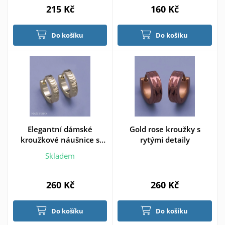
215 Kč
160 Kč
Do košíku
Do košíku
Elegantní dámské
Gold rose kroužky s
kroužkové náušnice s
rytými detaily
jemným vzorováním z
Skladem
pozlacené chirurgické
oceli
260 Kč
260 Kč
Do košíku
Do košíku