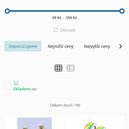
99 Kč
-
550 Kč
Obnovit
Doporučujeme
Nejnižší ceny
Nejvyšší ceny
Abe
Skladem
(98)
Celkem zboží:
199