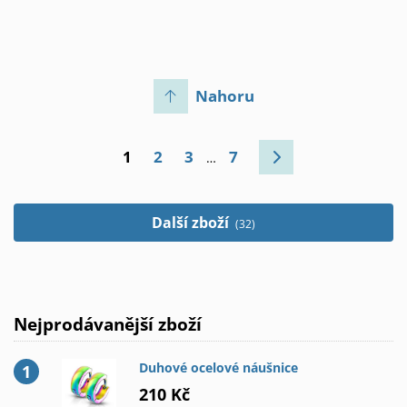
Nahoru
1
2
3
7
…
Další zboží
(32)
Nejprodávanější zboží
Duhové ocelové náušnice
210 Kč