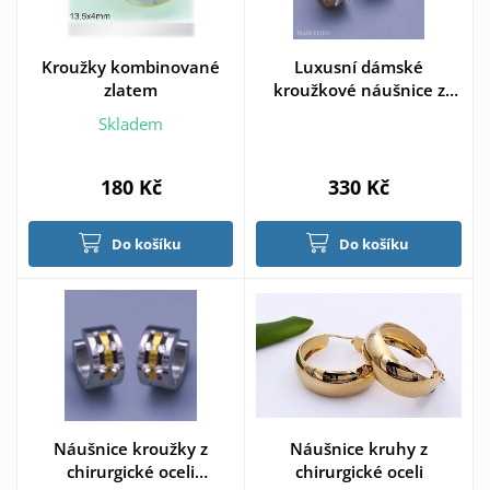
Kroužky kombinované
Luxusní dámské
zlatem
kroužkové náušnice z
pozlacené chirurgické
Skladem
oceli zdobené kamínky
180 Kč
330 Kč
Do košíku
Do košíku
Náušnice kroužky z
Náušnice kruhy z
chirurgické oceli
chirurgické oceli