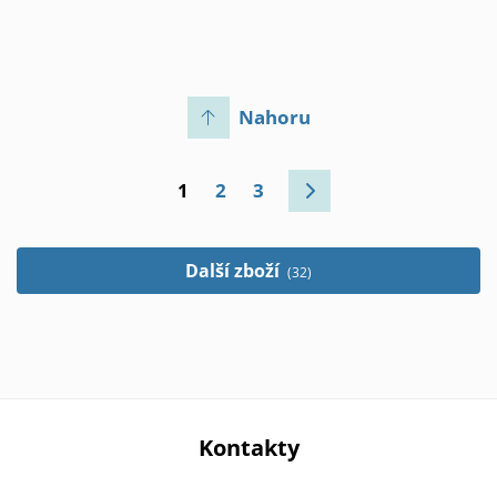
Nahoru
1
2
3
Další zboží
(32)
Kontakty