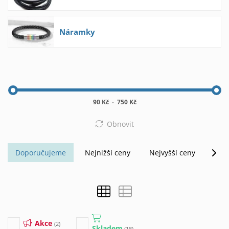
Náramky
90 Kč
-
750 Kč
Obnovit
Doporučujeme
Nejnižší ceny
Nejvyšší ceny
Abe
Akce
(2)
Skladem
(18)