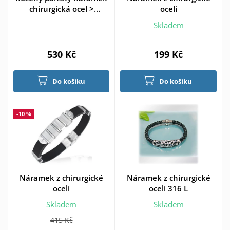
chirurgická ocel >
oceli
varianta Zlacený
Skladem
530 Kč
199 Kč
Do košíku
Do košíku
-10 %
Náramek z chirurgické
Náramek z chirurgické
oceli
oceli 316 L
Skladem
Skladem
415 Kč