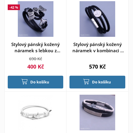
-42 %
Stylový pánský kožený
Stylový pánský kožený
náramek s lebkou z
náramek v kombinaci s
chirurgické oceli
chirurgickou ocelí
690 Kč
400 Kč
570 Kč
Do košíku
Do košíku