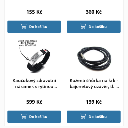
mm 55cm
zdravotních údajů
155 Kč
360 Kč
Do košíku
Do košíku
Kaučukový zdravotní
Kožená šňůrka na krk -
náramek s rytinou
bajonetový uzávěr, tl. 3
zdravotních údajů
mm 40mm
599 Kč
139 Kč
Do košíku
Do košíku