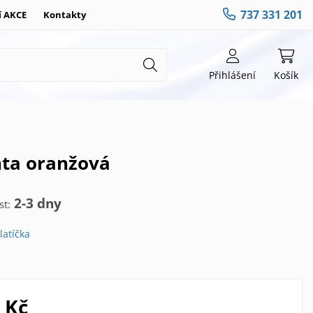
737 331 201
í AKCE
Kontakty
Přihlášení
Košík
nta oranžová
2-3 dny
t:
latíčka
 Kč