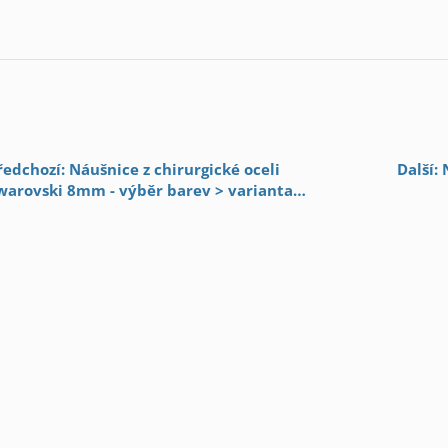
ředchozí: Náušnice z chirurgické oceli
Další:
warovski 8mm - výběr barev > varianta
edočerná