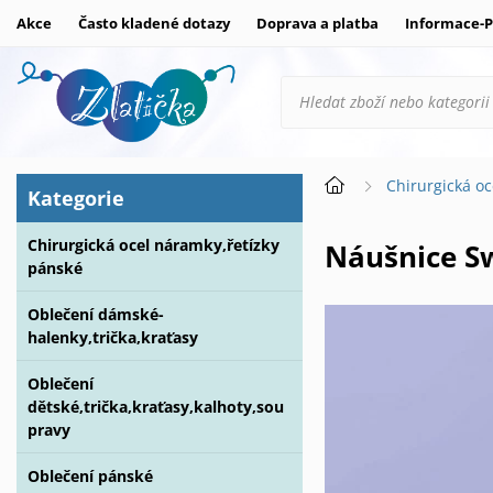
Akce
Často kladené dotazy
Doprava a platba
Informace-P
Chirurgická oc
Kategorie
Chirurgická ocel náramky,řetízky
Náušnice 
pánské
Oblečení dámské-
halenky,trička,kraťasy
Oblečení
dětské,trička,kraťasy,kalhoty,sou
pravy
Oblečení pánské