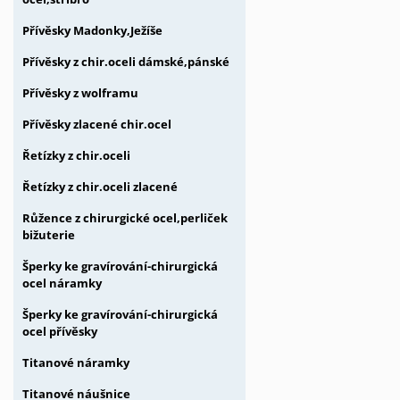
Přívěsky Madonky,Ježíše
Přívěsky z chir.oceli dámské,pánské
Přívěsky z wolframu
Přívěsky zlacené chir.ocel
Řetízky z chir.oceli
Řetízky z chir.oceli zlacené
Růžence z chirurgické ocel,perliček
bižuterie
Šperky ke gravírování-chirurgická
ocel náramky
Šperky ke gravírování-chirurgická
ocel přívěsky
Titanové náramky
Titanové náušnice