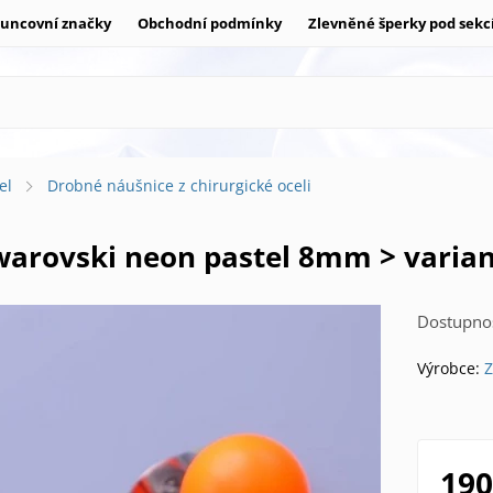
uncovní značky
Obchodní podmínky
Zlevněné šperky pod sekc
el
Drobné náušnice z chirurgické oceli
Swarovski neon pastel 8mm > varia
Dostupnos
Výrobce:
Z
190