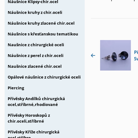
Náušnice Klipsy-chir.ocel
Náušnice kruhy z chir.oceli
Náušnice kruhy zlacené chir.ocel
Náušnice s křesťanskou tematikou
Naušnice z chirurgické oceli
P
Náušnice z perel z chir.oceli
S
Š
Naušnice zlacené chir.ocel
Opálové náušnice z chirurgické oceli
Piercing
Přívěsky Andílků chirurgická
ocel,stříbrné,rhodiované
Přívěsky Horoskopů z
chir.oceli,stříbrné
Přívěsky Kříže chirurgická
ocel,stříbro