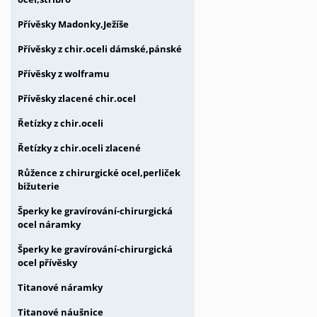
Přívěsky Madonky,Ježíše
Přívěsky z chir.oceli dámské,pánské
Přívěsky z wolframu
Přívěsky zlacené chir.ocel
Řetízky z chir.oceli
Řetízky z chir.oceli zlacené
Růžence z chirurgické ocel,perliček
bižuterie
Šperky ke gravírování-chirurgická
ocel náramky
Šperky ke gravírování-chirurgická
ocel přívěsky
Titanové náramky
Titanové náušnice