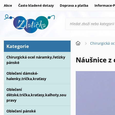
Akce
Často kladené dotazy
Doprava a platba
Informace-P
Chirurgická oc
Kategorie
Chirurgická ocel náramky,řetízky
Náušnice z
pánské
Oblečení dámské-
halenky,trička,kraťasy
Oblečení
dětské,trička,kraťasy,kalhoty,sou
pravy
Oblečení pánské