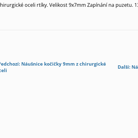
hirurgické oceli rtíky. Velikost 9x7mm Zapínání na puzetu. 
ředchozí: Náušnice kočičky 9mm z chirurgické
Další: N
celi