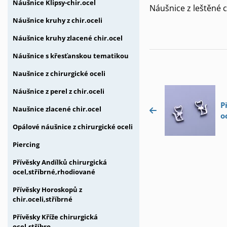
Náušnice Klipsy-chir.ocel
Náušnice z leštěné c
Náušnice kruhy z chir.oceli
Náušnice kruhy zlacené chir.ocel
Náušnice s křesťanskou tematikou
Naušnice z chirurgické oceli
Náušnice z perel z chir.oceli
P
Naušnice zlacené chir.ocel
o
Opálové náušnice z chirurgické oceli
Piercing
Přívěsky Andílků chirurgická
ocel,stříbrné,rhodiované
Přívěsky Horoskopů z
chir.oceli,stříbrné
Přívěsky Kříže chirurgická
ocel,stříbro