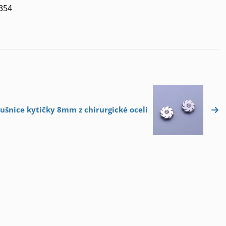
1354
áušnice kytičky 8mm z chirurgické oceli