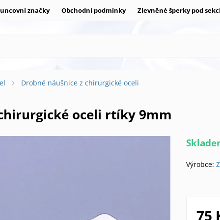
uncovní značky
Obchodní podmínky
Zlevněné šperky pod sekc
el
Drobné náušnice z chirurgické oceli
 chirurgické oceli rtíky 9mm
Sklad
Výrobce:
Z
75 