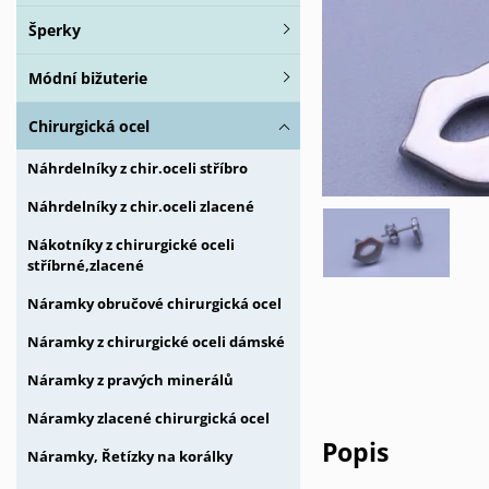
Šperky
Módní bižuterie
Chirurgická ocel
Náhrdelníky z chir.oceli stříbro
Náhrdelníky z chir.oceli zlacené
Nákotníky z chirurgické oceli
stříbrné,zlacené
Náramky obručové chirurgická ocel
Náramky z chirurgické oceli dámské
Náramky z pravých minerálů
Náramky zlacené chirurgická ocel
Popis
Náramky, Řetízky na korálky