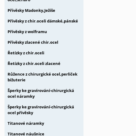
Přívěsky Madonky,Ježíše
Přívěsky z chir.oceli dámské,pánské
Přívěsky z wolframu
Přívěsky zlacené chir.ocel
Řetízky z chir.oceli
Řetízky z chir.oceli zlacené
Růžence z chirurgické ocel,perliček
bižuterie
Šperky ke gravírování-chirurgická
ocel náramky
Šperky ke gravírování-chirurgická
ocel přívěsky
Titanové náramky
Titanové náušnice