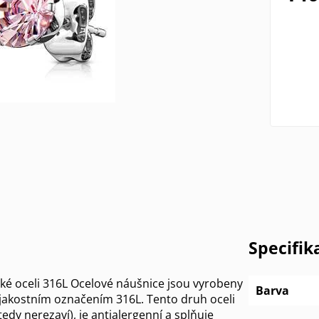
Specifik
cké oceli 316L Ocelové náušnice jsou vyrobeny
Barva
s jakostním označením 316L. Tento druh oceli
edy nerezaví), je antialergenní a splňuje