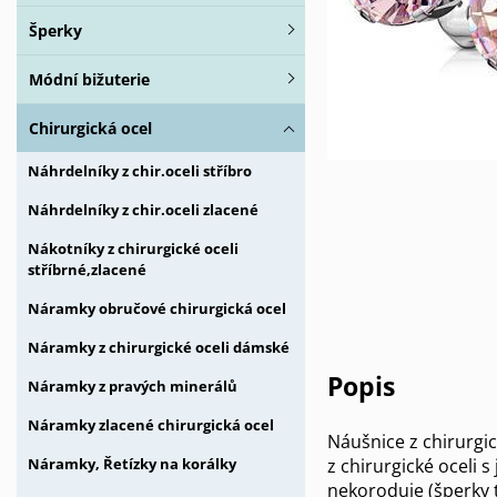
Šperky
Módní bižuterie
Chirurgická ocel
Náhrdelníky z chir.oceli stříbro
Náhrdelníky z chir.oceli zlacené
Nákotníky z chirurgické oceli
stříbrné,zlacené
Náramky obručové chirurgická ocel
Náramky z chirurgické oceli dámské
Popis
Náramky z pravých minerálů
Náramky zlacené chirurgická ocel
Náušnice z chirurgi
z chirurgické oceli 
Náramky, Řetízky na korálky
nekoroduje (šperky t