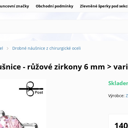
uncovní značky
Obchodní podmínky
Zlevněné šperky pod sekc
el
Drobné náušnice z chirurgické oceli
áušnice - růžové zirkony 6 mm > va
Sklad
Výrobce:
Z
140