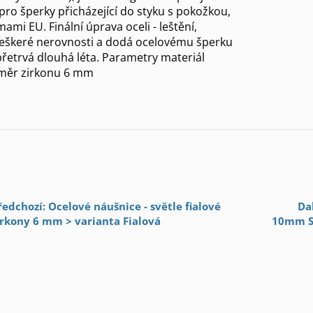
ro šperky přicházející do styku s pokožkou,
ami EU. Finální úprava oceli - leštění,
veškeré nerovnosti a dodá ocelovému šperku
přetrvá dlouhá léta. Parametry materiál
změr zirkonu 6 mm
ředchozí: Ocelové náušnice - světle fialové
Dal
irkony 6 mm > varianta Fialová
10mm Sw