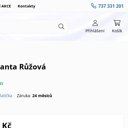
737 331 201
í AKCE
Kontakty
Přihlášení
Košík
rianta Růžová
em
latíčka
Záruka:
24 měsíců
 Kč