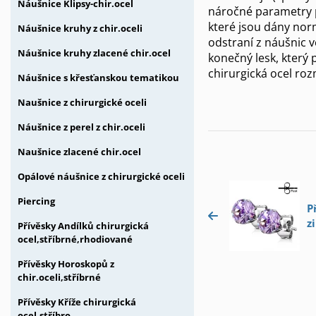
Náušnice Klipsy-chir.ocel
náročné parametry p
které jsou dány norm
Náušnice kruhy z chir.oceli
odstraní z náušnic 
Náušnice kruhy zlacené chir.ocel
konečný lesk, který 
chirurgická ocel ro
Náušnice s křesťanskou tematikou
Naušnice z chirurgické oceli
Náušnice z perel z chir.oceli
Naušnice zlacené chir.ocel
Opálové náušnice z chirurgické oceli
Piercing
P
z
Přívěsky Andílků chirurgická
ocel,stříbrné,rhodiované
Přívěsky Horoskopů z
chir.oceli,stříbrné
Přívěsky Kříže chirurgická
ocel,stříbro