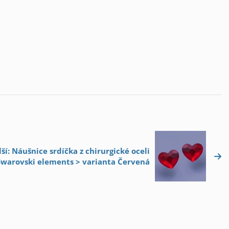
ší: Náušnice srdíčka z chirurgické oceli
arovski elements > varianta Červená