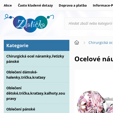
Akce
Často kladené dotazy
Doprava a platba
Informace-P
Chirurgická oc
Kategorie
Chirurgická ocel náramky,řetízky
Ocelové n
pánské
Oblečení dámské-
halenky,trička,kraťasy
Oblečení
dětské,trička,kraťasy,kalhoty,sou
pravy
Oblečení pánské