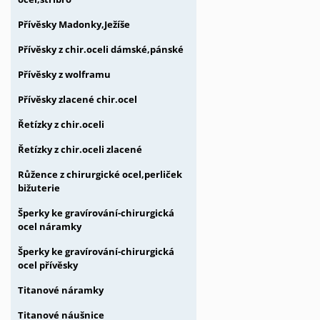
Přívěsky Madonky,Ježíše
Přívěsky z chir.oceli dámské,pánské
Přívěsky z wolframu
Přívěsky zlacené chir.ocel
Řetízky z chir.oceli
Řetízky z chir.oceli zlacené
Růžence z chirurgické ocel,perliček
bižuterie
Šperky ke gravírování-chirurgická
ocel náramky
Šperky ke gravírování-chirurgická
ocel přívěsky
Titanové náramky
Titanové náušnice