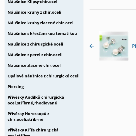
Náušnice Klipsy-chir.ocel
Náušnice kruhy z chir.oceli
Náušnice kruhy zlacené chir.ocel
Náušnice s křesťanskou tematikou
Naušnice z chirurgické oceli
P
Náušnice z perel z chir.oceli
Naušnice zlacené chir.ocel
Opálové náušnice z chirurgické oceli
Piercing
Přívěsky Andílků chirurgická
ocel,stříbrné,rhodiované
Přívěsky Horoskopů z
chir.oceli,stříbrné
Přívěsky Kříže chirurgická
ocel,stříbro