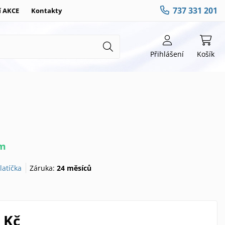
737 331 201
í AKCE
Kontakty
Přihlášení
Košík
em
latíčka
Záruka:
24 měsíců
 Kč