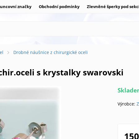
uncovní značky
Obchodní podmínky
Zlevněné šperky pod sekc
el
Drobné náušnice z chirurgické oceli
 chir.oceli s krystalky swarovski
Sklad
Výrobce:
Z
150