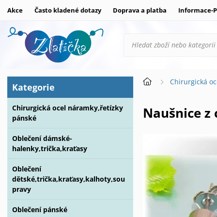
Akce
Často kladené dotazy
Doprava a platba
Informace-P
Chirurgická oc
Kategorie
Chirurgická ocel náramky,řetízky
Naušnice z
pánské
Oblečení dámské-
halenky,trička,kraťasy
Oblečení
dětské,trička,kraťasy,kalhoty,sou
pravy
Oblečení pánské