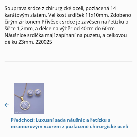
Souprava srdce z chirurgické oceli, pozlacená 14
karátovým zlatem. Velikost srdíček 11x10mm. Zdobeno
čirým zirkonem Přívěsek srdce je zavěsen na řetízku o
šířce 1,2mm, a délce na výběr od 40cm do 60cm.
Náušnice srdíčka mají zapínání na puzetu, a celkovou
délku 23mm. 220025
Předchozí: Luxusní sada náušnic a řetízku s
mramorovým vzorem z pozlacené chirurgické oceli