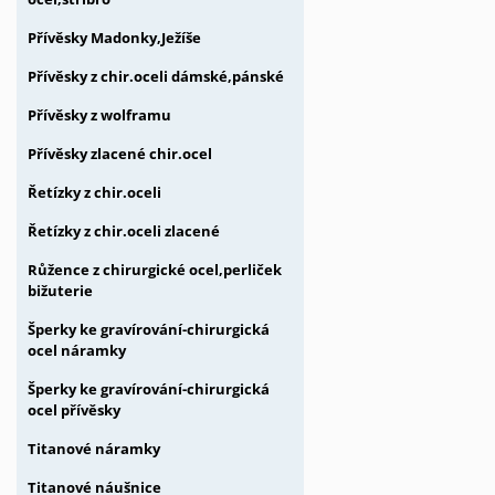
Přívěsky Madonky,Ježíše
Přívěsky z chir.oceli dámské,pánské
Přívěsky z wolframu
Přívěsky zlacené chir.ocel
Řetízky z chir.oceli
Řetízky z chir.oceli zlacené
Růžence z chirurgické ocel,perliček
bižuterie
Šperky ke gravírování-chirurgická
ocel náramky
Šperky ke gravírování-chirurgická
ocel přívěsky
Titanové náramky
Titanové náušnice