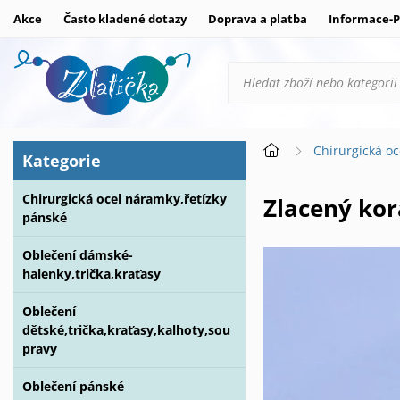
Akce
Často kladené dotazy
Doprava a platba
Informace-P
Chirurgická oc
Kategorie
Chirurgická ocel náramky,řetízky
Zlacený kor
pánské
Oblečení dámské-
halenky,trička,kraťasy
Oblečení
dětské,trička,kraťasy,kalhoty,sou
pravy
Oblečení pánské