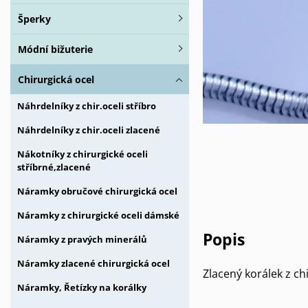
Šperky
Módní bižuterie
Chirurgická ocel
Náhrdelníky z chir.oceli stříbro
Náhrdelníky z chir.oceli zlacené
Nákotníky z chirurgické oceli
stříbrné,zlacené
Náramky obručové chirurgická ocel
Náramky z chirurgické oceli dámské
Popis
Náramky z pravých minerálů
Náramky zlacené chirurgická ocel
Zlacený korálek z c
Náramky, Řetízky na korálky