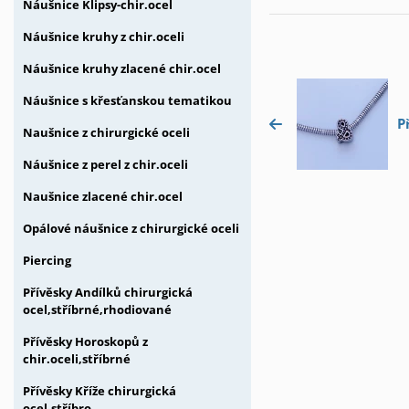
Náušnice Klipsy-chir.ocel
Náušnice kruhy z chir.oceli
Náušnice kruhy zlacené chir.ocel
Náušnice s křesťanskou tematikou
P
Naušnice z chirurgické oceli
Náušnice z perel z chir.oceli
Naušnice zlacené chir.ocel
Opálové náušnice z chirurgické oceli
Piercing
Přívěsky Andílků chirurgická
ocel,stříbrné,rhodiované
Přívěsky Horoskopů z
chir.oceli,stříbrné
Přívěsky Kříže chirurgická
ocel,stříbro