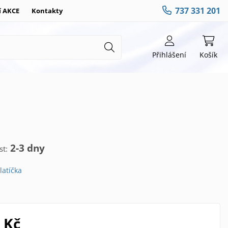
737 331 201
í AKCE
Kontakty
Přihlášení
Košík
2-3 dny
t:
latíčka
 Kč