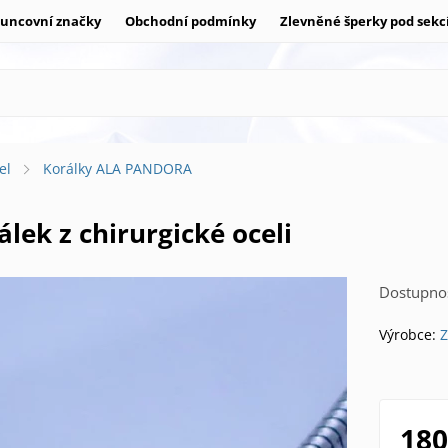
uncovní značky
Obchodní podmínky
Zlevněné šperky pod sekc
el
Korálky ALA PANDORA
álek z chirurgické oceli
Dostupnos
Výrobce:
Z
180