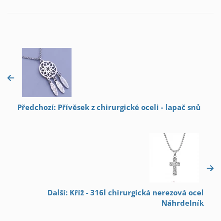
Předchozí: Přívěsek z chirurgické oceli - lapač snů
Další: Kříž - 316l chirurgická nerezová ocel
Náhrdelník