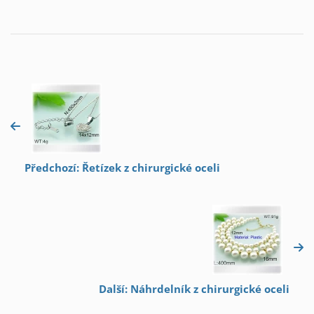
Předchozí: Řetízek z chirurgické oceli
Další: Náhrdelník z chirurgické oceli