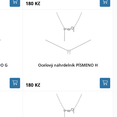
180 Kč
NO G
Ocelový náhrdelník PÍSMENO H
180 Kč