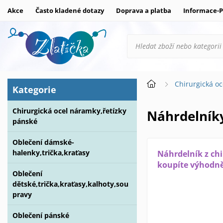
Akce
Často kladené dotazy
Doprava a platba
Informace-P
Chirurgická oc
Kategorie
Chirurgická ocel náramky,řetízky
Náhrdelníky
pánské
Oblečení dámské-
halenky,trička,kraťasy
Náhrdelník z chi
koupíte výhodně 
Oblečení
dětské,trička,kraťasy,kalhoty,sou
pravy
Oblečení pánské