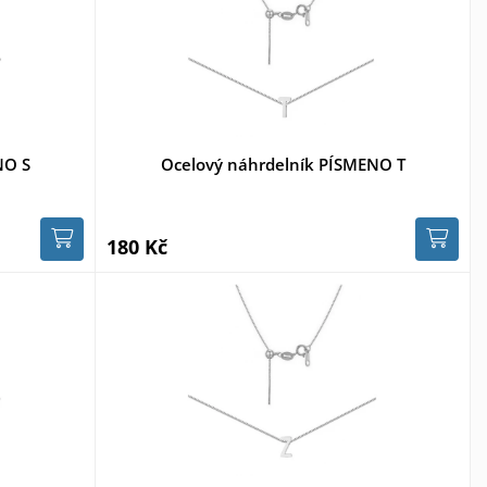
NO S
Ocelový náhrdelník PÍSMENO T
180 Kč