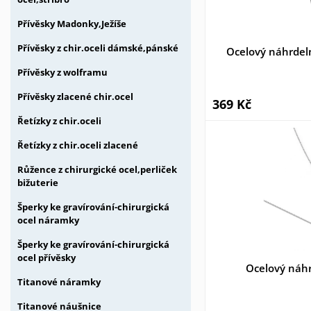
Přívěsky Madonky,Ježíše
Přívěsky z chir.oceli dámské,pánské
Ocelový náhrdel
Přívěsky z wolframu
Přívěsky zlacené chir.ocel
369 Kč
Řetízky z chir.oceli
Řetízky z chir.oceli zlacené
Růžence z chirurgické ocel,perliček
bižuterie
Šperky ke gravírování-chirurgická
ocel náramky
Šperky ke gravírování-chirurgická
ocel přívěsky
Ocelový náh
Titanové náramky
Titanové náušnice