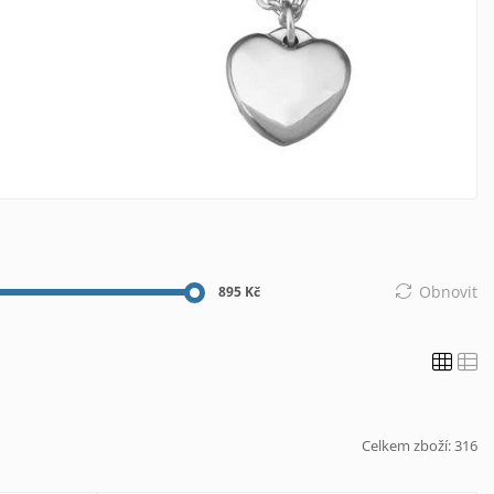
Obnovit
895 Kč
Celkem zboží:
316