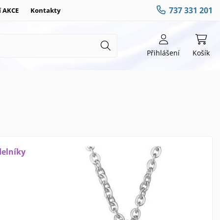
737 331 201
í AKCE
Kontakty
Přihlášení
Košík
delníky