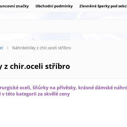
uncovní značky
Obchodní podmínky
Zlevněné šperky pod sekc
el
Náhrdelníky z chir.oceli stříbro
 z chir.oceli stříbro
rurgické oceli, šňůrky na přívěsky, krásné dámské náhr
v této kategorii za skvělé ceny