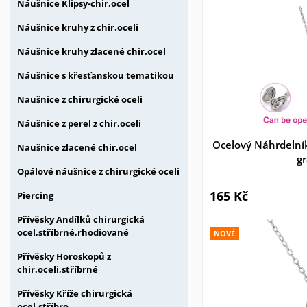
Náušnice Klipsy-chir.ocel
Náušnice kruhy z chir.oceli
Náušnice kruhy zlacené chir.ocel
Náušnice s křesťanskou tematikou
Naušnice z chirurgické oceli
Náušnice z perel z chir.oceli
Ocelový Náhrdelní
Naušnice zlacené chir.ocel
g
Opálové náušnice z chirurgické oceli
165 Kč
Piercing
Přívěsky Andílků chirurgická
ocel,stříbrné,rhodiované
NOVÉ
Přívěsky Horoskopů z
chir.oceli,stříbrné
Přívěsky Kříže chirurgická
ocel,stříbro