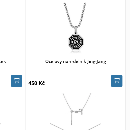
tek
Ocelový náhrdelník Jing-Jang
450 Kč