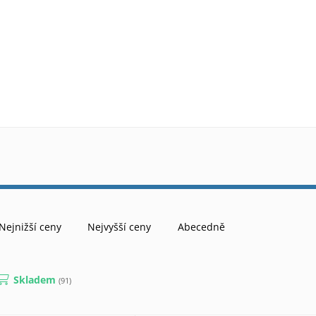
Nejnižší ceny
Nejvyšší ceny
Abecedně
Skladem
(91)