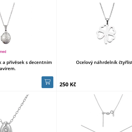
k a přívěsek s decentním
Ocelový náhrdelník čtyřlís
ravírem.
250 Kč