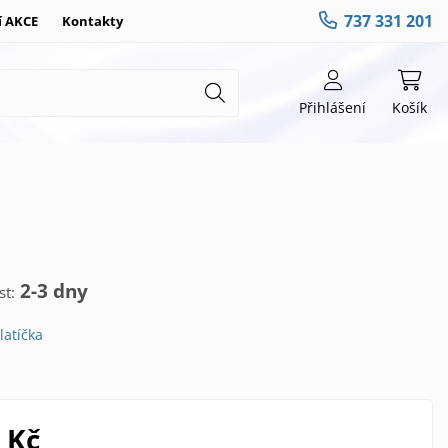
737 331 201
í AKCE
Kontakty
Přihlášení
Košík
2-3 dny
t:
latíčka
 Kč