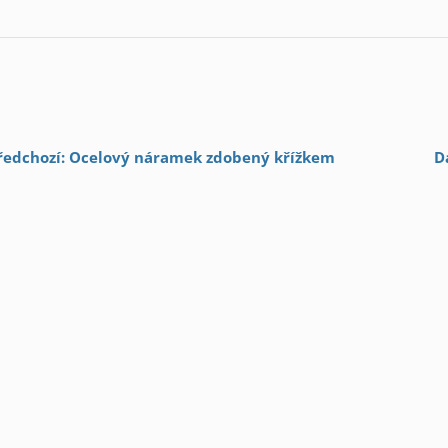
ředchozí: Ocelový náramek zdobený křížkem
D