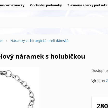
uncovní značky
Obchodní podmínky
Zlevněné šperky pod sekc
el
Náramky z chirurgické oceli dámské
elový náramek s holubičkou
Dostupnos
Výrobce:
Z
280