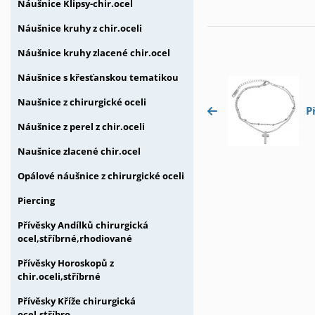
Náušnice Klipsy-chir.ocel
Náušnice kruhy z chir.oceli
Náušnice kruhy zlacené chir.ocel
Náušnice s křesťanskou tematikou
Naušnice z chirurgické oceli
P
Náušnice z perel z chir.oceli
Naušnice zlacené chir.ocel
Opálové náušnice z chirurgické oceli
Piercing
Přívěsky Andílků chirurgická
ocel,stříbrné,rhodiované
Přívěsky Horoskopů z
chir.oceli,stříbrné
Přívěsky Kříže chirurgická
ocel,stříbro