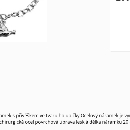
mek s přívěškem ve tvaru holubičky Ocelový náramek je vyr
chirurgická ocel povrchová úprava lesklá délka náramku 2