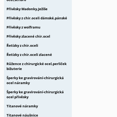
Přívěsky Madonky,Ježíše
Přívěsky z chir.oceli dámské,pánské
Přívěsky z wolframu
Přívěsky zlacené chir.ocel
Řetízky z chir.oceli
Řetízky z chir.oceli zlacené
Růžence z chirurgické ocel,perliček
bižuterie
Šperky ke gravírování-chirurgická
ocel náramky
Šperky ke gravírování-chirurgická
ocel přívěsky
Titanové náramky
Titanové náušnice