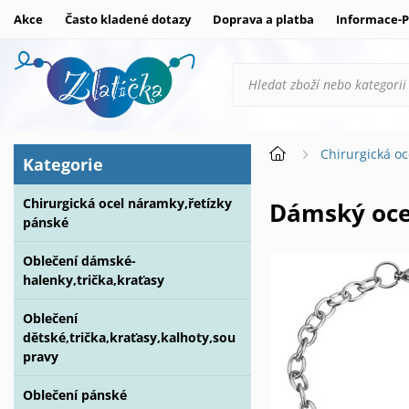
Akce
Často kladené dotazy
Doprava a platba
Informace-P
Chirurgická oc
Kategorie
Chirurgická ocel náramky,řetízky
Dámský oc
pánské
Oblečení dámské-
halenky,trička,kraťasy
Oblečení
dětské,trička,kraťasy,kalhoty,sou
pravy
Oblečení pánské