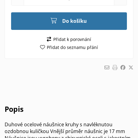
Do košíku
Přidat k porovnání
Přidat do seznamu přání
Popis
Duhové ocelové náušnice kruhy s navléknutou
ozdobnou kuličkou Vnější průměr náušnic je 17 mm
Náušnice jsou vyrobeny z chirurgické oceli s jakostním