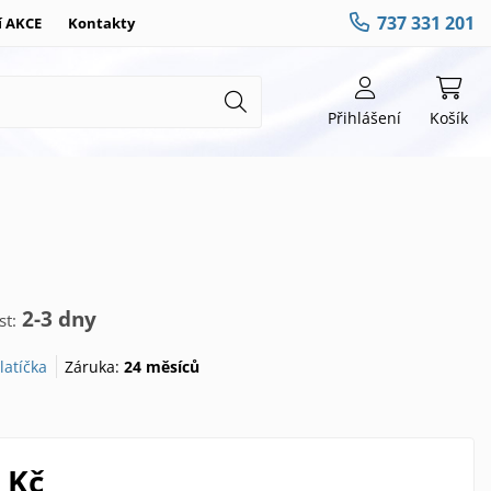
737 331 201
í AKCE
Kontakty
Přihlášení
Košík
2-3 dny
t:
latíčka
Záruka:
24 měsíců
 Kč