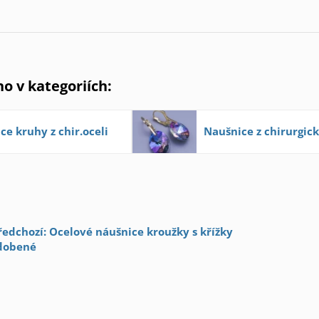
no v kategoriích:
ce kruhy z chir.oceli
Naušnice z chirurgick
ředchozí: Ocelové náušnice kroužky s křížky
dobené