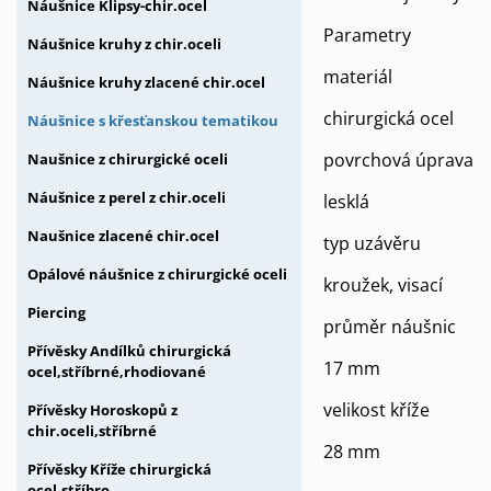
Náušnice Klipsy-chir.ocel
Parametry
Náušnice kruhy z chir.oceli
materiál
Náušnice kruhy zlacené chir.ocel
chirurgická ocel
Náušnice s křesťanskou tematikou
povrchová úprava
Naušnice z chirurgické oceli
Náušnice z perel z chir.oceli
lesklá
Naušnice zlacené chir.ocel
typ uzávěru
Opálové náušnice z chirurgické oceli
kroužek, visací
Piercing
průměr náušnic
Přívěsky Andílků chirurgická
17 mm
ocel,stříbrné,rhodiované
velikost kříže
Přívěsky Horoskopů z
chir.oceli,stříbrné
28 mm
Přívěsky Kříže chirurgická
ocel,stříbro