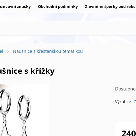
uncovní značky
Obchodní podmínky
Zlevněné šperky pod sekc
el
Náušnice s křesťanskou tematikou
ušnice s křížky
Dostupnos
Výrobce:
Z
240