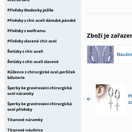
Přívěsky Madonky,Ježíše
Přívěsky z chir.oceli dámské,pánské
Přívěsky z wolframu
Zboží je zařaze
Přívěsky zlacené chir.ocel
Řetízky z chir.oceli
Náušni
Řetízky z chir.oceli zlacené
Růžence z chirurgické ocel,perliček
bižuterie
Šperky ke gravírování-chirurgická
ocel náramky
P
z
Šperky ke gravírování-chirurgická
ocel přívěsky
Titanové náramky
Titanové náušnice