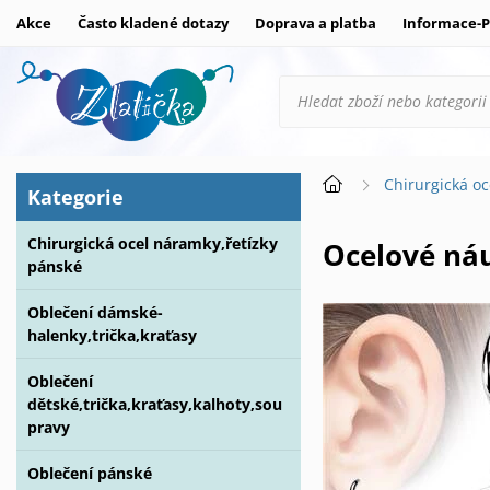
Akce
Často kladené dotazy
Doprava a platba
Informace-P
Chirurgická oc
Kategorie
Chirurgická ocel náramky,řetízky
Ocelové ná
pánské
Oblečení dámské-
halenky,trička,kraťasy
Oblečení
dětské,trička,kraťasy,kalhoty,sou
pravy
Oblečení pánské