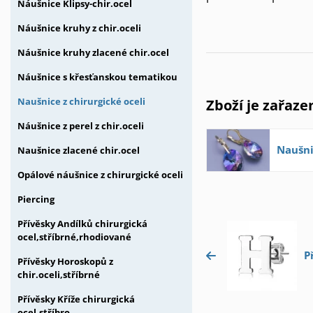
Náušnice Klipsy-chir.ocel
Náušnice kruhy z chir.oceli
Náušnice kruhy zlacené chir.ocel
Náušnice s křesťanskou tematikou
Zboží je zařaze
Naušnice z chirurgické oceli
Náušnice z perel z chir.oceli
Naušni
Naušnice zlacené chir.ocel
Opálové náušnice z chirurgické oceli
Piercing
Přívěsky Andílků chirurgická
ocel,stříbrné,rhodiované
P
Přívěsky Horoskopů z
chir.oceli,stříbrné
Přívěsky Kříže chirurgická
ocel,stříbro