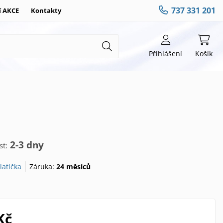
737 331 201
í AKCE
Kontakty
Přihlášení
Košík
2-3 dny
t:
latíčka
Záruka:
24 měsíců
Kč