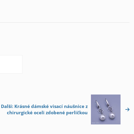
Další: Krásné dámské visací náušnice z
chirurgické oceli zdobené perličkou