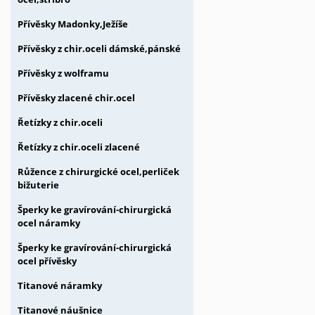
Přívěsky Madonky,Ježíše
Přívěsky z chir.oceli dámské,pánské
Přívěsky z wolframu
Přívěsky zlacené chir.ocel
Řetízky z chir.oceli
Řetízky z chir.oceli zlacené
Růžence z chirurgické ocel,perliček
bižuterie
Šperky ke gravírování-chirurgická
ocel náramky
Šperky ke gravírování-chirurgická
ocel přívěsky
Titanové náramky
Titanové náušnice