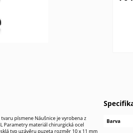
Specifik
 tvaru písmene Náušnice je vyrobena z
Barva
6L Parametry materiál chirurgická ocel
sklá typ uzávěru puzeta rozměr 10 x 11 mm