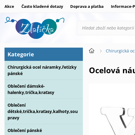
Akce
Často kladené dotazy
Doprava a platba
Informace-P
Chirurgická oc
Kategorie
Chirurgická ocel náramky,řetízky
Ocelová ná
pánské
Oblečení dámské-
halenky,trička,kraťasy
Oblečení
dětské,trička,kraťasy,kalhoty,sou
pravy
Oblečení pánské