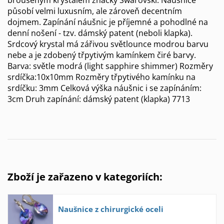
působí velmi luxusním, ale zároveň decentním
dojmem. Zapínání náušnic je příjemné a pohodlné na
denní nošení - tzv. dámský patent (neboli klapka).
Srdcový krystal má zářivou světlounce modrou barvu
nebe a je zdobený třpytivým kamínkem čiré barvy.
Barva: světle modrá (light sapphire shimmer) Rozměry
srdíčka:10x10mm Rozměry třpytivého kamínku na
srdíčku: 3mm Celková výška náušnic i se zapínáním:
3cm Druh zapínání: dámský patent (klapka) 7713
Zboží je zařazeno v kategoriích:
Naušnice z chirurgické oceli