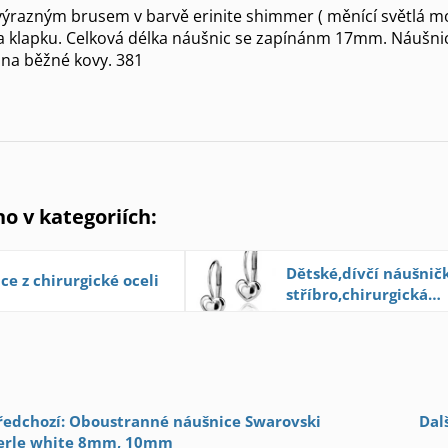
 výrazným brusem v barvě erinite shimmer ( měnící světlá 
na klapku. Celková délka náušnic se zapínánm 17mm. Náušnice
 na běžné kovy. 381
no v kategoriích:
Dětské,dívčí náušnič
ce z chirurgické oceli
stříbro,chirurgická
ocel,zlacené stříbro
ředchozí: Oboustranné náušnice Swarovski
Dal
erle white 8mm, 10mm