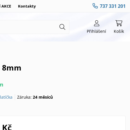
737 331 201
í AKCE
Kontakty
Přihlášení
Košík
 ) 8mm
em
latíčka
Záruka:
24 měsíců
 Kč