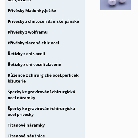
Přívěsky Madonky,Ježíše
Přívěsky z chir.oceli dámské,pánské
Přívěsky z wolframu
Přívěsky zlacené chir.ocel
Řetízky z chir.oceli
Řetízky z chir.oceli zlacené
Růžence z chirurgické ocel,perliček
bižuterie
Šperky ke gravírování-chirurgická
ocel náramky
Šperky ke gravírování-chirurgická
ocel přívěsky
Titanové náramky
Titanové náušnice