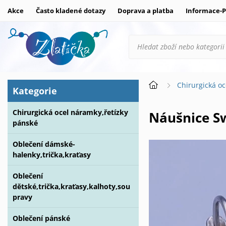
Akce
Často kladené dotazy
Doprava a platba
Informace-P
Chirurgická oc
Kategorie
Chirurgická ocel náramky,řetízky
Náušnice 
pánské
Oblečení dámské-
halenky,trička,kraťasy
Oblečení
dětské,trička,kraťasy,kalhoty,sou
pravy
Oblečení pánské