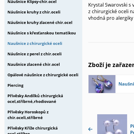
Náušnice Klipsy-chir.ocel
Krystal Swarovski s
z chirurgické oceli 
Náušnice kruhy z chir.oceli
vhodná pro alergiky
Náušnice kruhy zlacené chir.ocel
Náušnice s křesťanskou tematikou
Naušnice z chirurgické oceli
Náušnice z perel z chir.oceli
Zboží je zařaze
Naušnice zlacené chir.ocel
Opálové náušnice z chirurgické oceli
Naušni
Piercing
Přívěsky Andílků chirurgická
ocel,stříbrné,rhodiované
Přívěsky Horoskopů z
chir.oceli,stříbrné
P
Přívěsky Kříže chirurgická
P
ocel,stříbro