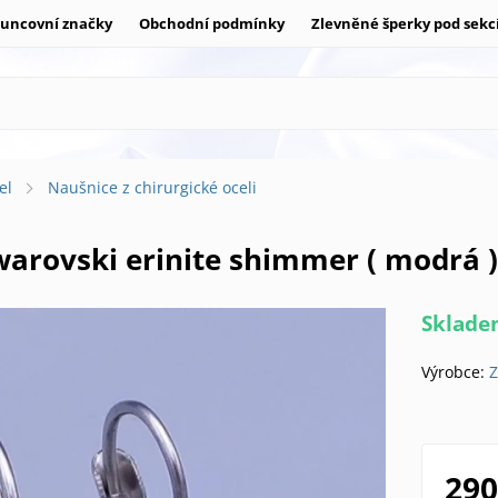
uncovní značky
Obchodní podmínky
Zlevněné šperky pod sekc
el
Naušnice z chirurgické oceli
Swarovski erinite shimmer ( modrá
Sklad
Výrobce:
Z
290