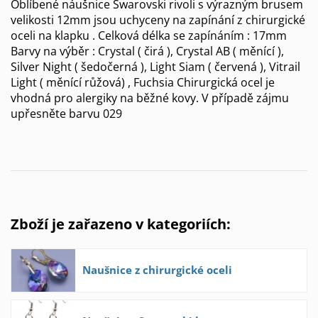
Oblíbené náušnice Swarovski rivoli s výrazným brusem
velikosti 12mm jsou uchyceny na zapínání z chirurgické
oceli na klapku . Celková délka se zapínáním : 17mm
Barvy na výběr : Crystal ( čirá ), Crystal AB ( měnící ),
Silver Night ( šedočerná ), Light Siam ( červená ), Vitrail
Light ( měnící růžová) , Fuchsia Chirurgická ocel je
vhodná pro alergiky na běžné kovy. V případě zájmu
upřesněte barvu 029
Zboží je zařazeno v kategoriích:
Naušnice z chirurgické oceli