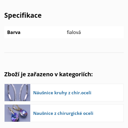
Specifikace
Barva
fialová
Zboží je zařazeno v kategoriích:
Náušnice kruhy z chir.oceli
Naušnice z chirurgické oceli