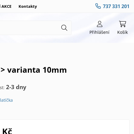
737 331 201
í AKCE
Kontakty
Přihlášení
Košík
m > varianta 10mm
2-3 dny
t:
latíčka
 Kč