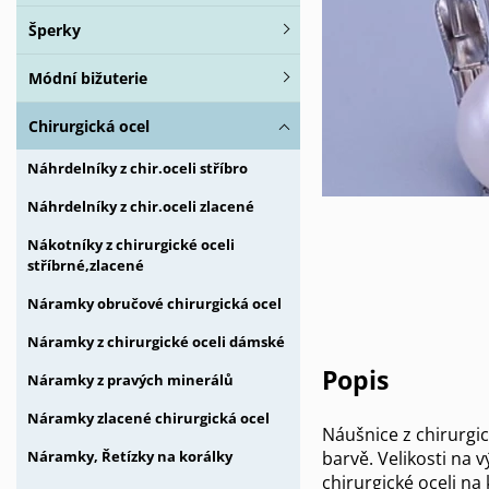
Šperky
Módní bižuterie
Chirurgická ocel
Náhrdelníky z chir.oceli stříbro
Náhrdelníky z chir.oceli zlacené
Nákotníky z chirurgické oceli
stříbrné,zlacené
Náramky obručové chirurgická ocel
Náramky z chirurgické oceli dámské
Popis
Náramky z pravých minerálů
Náramky zlacené chirurgická ocel
Náušnice z chirurgic
barvě. Velikosti na
Náramky, Řetízky na korálky
chirurgické oceli na