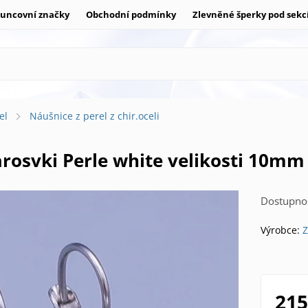
uncovní značky
Obchodní podmínky
Zlevněné šperky pod sekc
el
Náušnice z perel z chir.oceli
Sarosvki Perle white velikosti 10m
Dostupnos
Výrobce:
Z
215