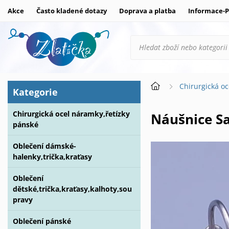
Akce
Často kladené dotazy
Doprava a platba
Informace-P
Chirurgická oc
Kategorie
Chirurgická ocel náramky,řetízky
Náušnice 
pánské
Oblečení dámské-
halenky,trička,kraťasy
Oblečení
dětské,trička,kraťasy,kalhoty,sou
pravy
Oblečení pánské