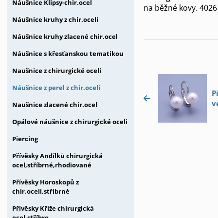
Náušnice Klipsy-chir.ocel
na běžné kovy. 4026
Náušnice kruhy z chir.oceli
Náušnice kruhy zlacené chir.ocel
Náušnice s křesťanskou tematikou
Naušnice z chirurgické oceli
Náušnice z perel z chir.oceli
P
v
Naušnice zlacené chir.ocel
Opálové náušnice z chirurgické oceli
Piercing
Přívěsky Andílků chirurgická
ocel,stříbrné,rhodiované
Přívěsky Horoskopů z
chir.oceli,stříbrné
Přívěsky Kříže chirurgická
ocel,stříbro