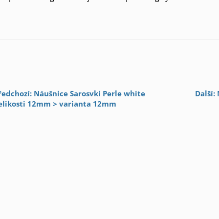
ředchozí: Náušnice Sarosvki Perle white
Další:
elikosti 12mm > varianta 12mm