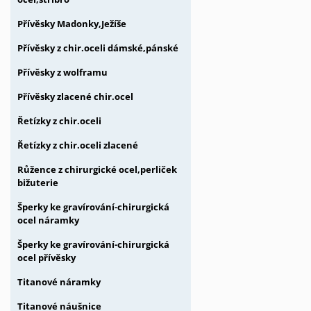
Přívěsky Madonky,Ježíše
Přívěsky z chir.oceli dámské,pánské
Přívěsky z wolframu
Přívěsky zlacené chir.ocel
Řetízky z chir.oceli
Řetízky z chir.oceli zlacené
Růžence z chirurgické ocel,perliček
bižuterie
Šperky ke gravírování-chirurgická
ocel náramky
Šperky ke gravírování-chirurgická
ocel přívěsky
Titanové náramky
Titanové náušnice