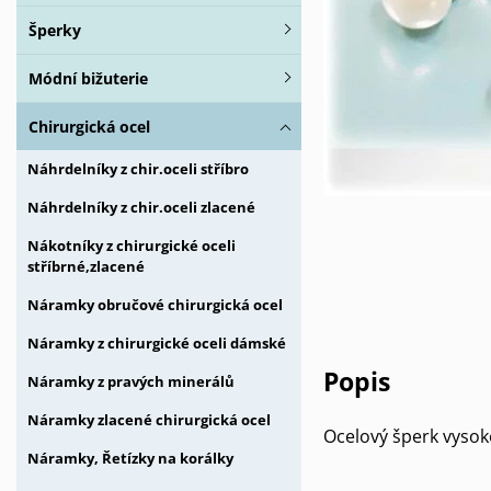
Šperky
Módní bižuterie
Chirurgická ocel
Náhrdelníky z chir.oceli stříbro
Náhrdelníky z chir.oceli zlacené
Nákotníky z chirurgické oceli
stříbrné,zlacené
Náramky obručové chirurgická ocel
Náramky z chirurgické oceli dámské
Popis
Náramky z pravých minerálů
Náramky zlacené chirurgická ocel
Ocelový šperk vysok
Náramky, Řetízky na korálky