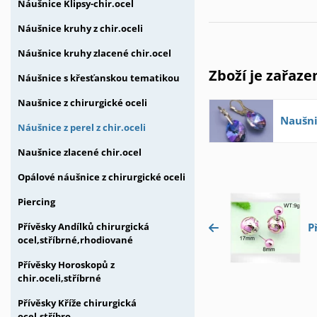
Náušnice Klipsy-chir.ocel
Náušnice kruhy z chir.oceli
Náušnice kruhy zlacené chir.ocel
Zboží je zařaze
Náušnice s křesťanskou tematikou
Naušnice z chirurgické oceli
Naušni
Náušnice z perel z chir.oceli
Naušnice zlacené chir.ocel
Opálové náušnice z chirurgické oceli
Piercing
Přívěsky Andílků chirurgická
P
ocel,stříbrné,rhodiované
Přívěsky Horoskopů z
chir.oceli,stříbrné
Přívěsky Kříže chirurgická
ocel,stříbro