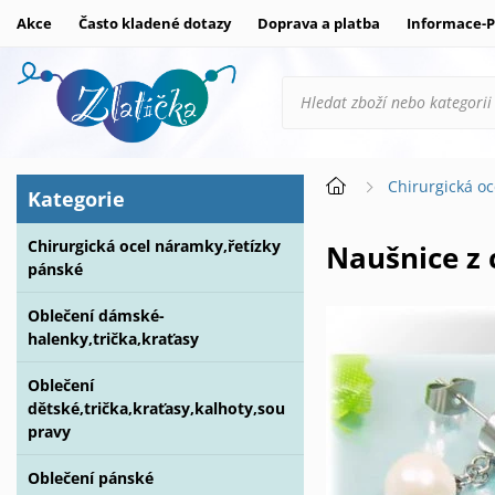
Akce
Často kladené dotazy
Doprava a platba
Informace-P
Chirurgická oc
Kategorie
Chirurgická ocel náramky,řetízky
Naušnice z
pánské
Oblečení dámské-
halenky,trička,kraťasy
Oblečení
dětské,trička,kraťasy,kalhoty,sou
pravy
Oblečení pánské