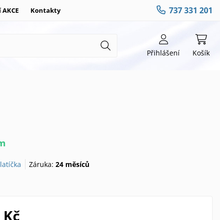
737 331 201
í AKCE
Kontakty
Přihlášení
Košík
em
latíčka
Záruka:
24 měsíců
 Kč