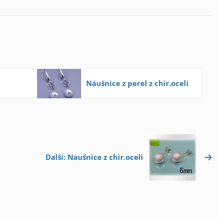
Náušnice z perel z chir.oceli
Další: Naušnice z chir.oceli