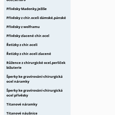
Přívěsky Madonky,Ježíše
Přívěsky z chir.oceli dámské,pánské
Přívěsky z wolframu
Přívěsky zlacené chir.ocel
Řetízky z chir.oceli
Řetízky z chir.oceli zlacené
Růžence z chirurgické ocel,perliček
bižuterie
Šperky ke gravírování-chirurgická
ocel náramky
Šperky ke gravírování-chirurgická
ocel přívěsky
Titanové náramky
Titanové náušnice