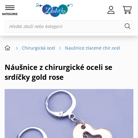
KATEGORIE
Chirurgická ocel
Naušnice zlacené chir.ocel
Náušnice z chirurgické oceli se
srdíčky gold rose