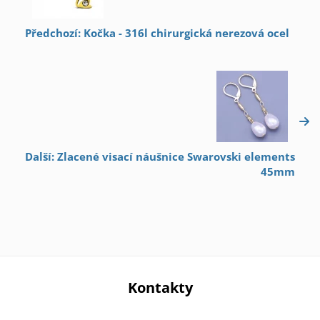
Předchozí: Kočka - 316l chirurgická nerezová ocel
Další: Zlacené visací náušnice Swarovski elements
45mm
Kontakty