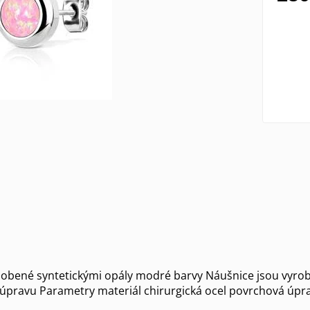
obené syntetickými opály modré barvy Náušnice jsou vyrobe
úpravu Parametry materiál chirurgická ocel povrchová úp