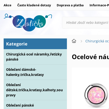
Akce
Často kladené dotazy
Doprava a platba
Informace-P
Chirurgická oc
Kategorie
Chirurgická ocel náramky,řetízky
Ocelové n
pánské
Oblečení dámské-
halenky,trička,kraťasy
Oblečení
dětské,trička,kraťasy,kalhoty,sou
pravy
Oblečení pánské