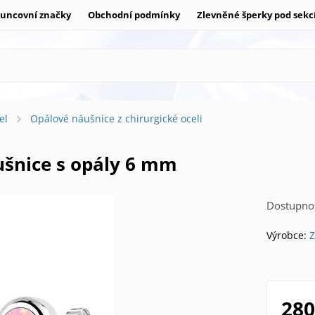
uncovní značky
Obchodní podmínky
Zlevněné šperky pod sekc
el
Opálové náušnice z chirurgické oceli
áušnice s opály 6 mm
Dostupnos
Výrobce:
Z
280