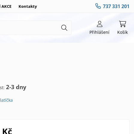
737 331 201
í AKCE
Kontakty
Přihlášení
Košík
2-3 dny
t:
latíčka
 Kč