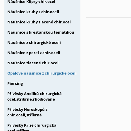
Náušnice Klipsy-chir.ocel
Náušnice kruhy z chir.oceli
Náušnice kruhy zlacené chir.ocel
Náušnice s křesťanskou tematikou
Naušnice z chirurgické oceli
Náušnice z perel z chir.oceli
Naušnice zlacené chir.ocel
Opálové náušnice z chirurgické oceli
Piercing
Přívěsky Andílků chirurgická
ocel,stříbrné,rhodiované
Přívěsky Horoskopů z
chir.oceli,stříbrné
Přívěsky Kříže chirurgická
ocel,stříbro