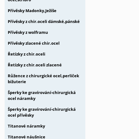
Přívěsky Madonky,Ježíše
Přívěsky z chir.oceli dámské,pánské
Přívěsky z wolframu
Přívěsky zlacené chir.ocel
Řetízky z chir.oceli
Řetízky z chir.oceli zlacené
Růžence z chirurgické ocel,perliček
bižuterie
Šperky ke gravírování-chirurgická
ocel náramky
Šperky ke gravírování-chirurgická
ocel přívěsky
Titanové náramky
Titanové náušnice