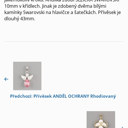
10mm v křídlech. Jinak je zdobený dvěma bílými
kamínky Swarovski na hlavičce a šatečkách. Přívěsek je
dlouhý 43mm.
Předchozí: Přívěsek ANDĚL OCHRANY Rhodiovaný