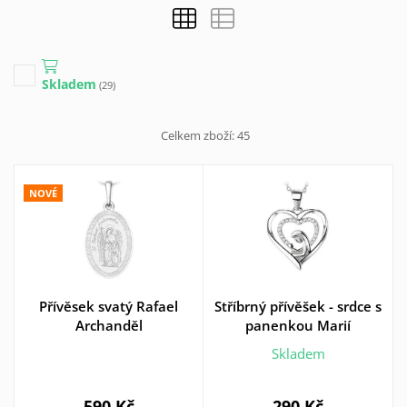
Skladem
(29)
Celkem zboží:
45
NOVÉ
Přívěsek svatý Rafael
Stříbrný přívěšek - srdce s
Archanděl
panenkou Marií
Skladem
590 Kč
290 Kč