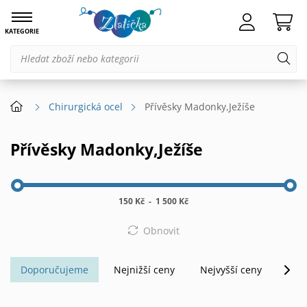
KATEGORIE
Chirurgická ocel
Přívěsky Madonky,Ježíše
Přívěsky Madonky,Ježíše
150 Kč
-
1 500 Kč
Obnovit
Doporučujeme
Nejnižší ceny
Nejvyšší ceny
Abe