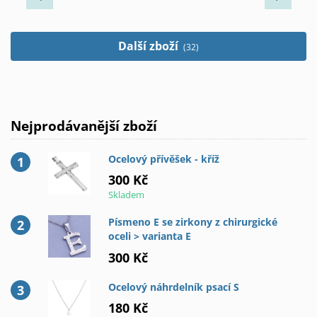
Další zboží
(32)
Nejprodávanější zboží
Ocelový přívěšek - kříž
300 Kč
Skladem
Písmeno E se zirkony z chirurgické
oceli > varianta E
300 Kč
Ocelový náhrdelník psací S
180 Kč