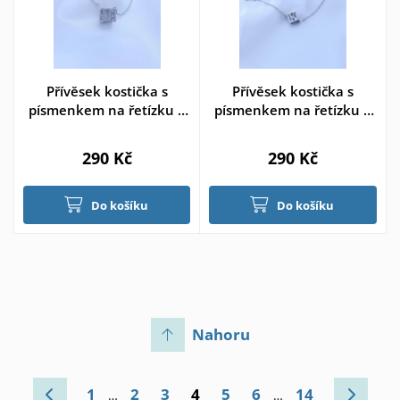
Přívěsek kostička s
Přívěsek kostička s
písmenkem na řetízku >
písmenkem na řetízku >
varianta J
varianta K
290 Kč
290 Kč
Do košíku
Do košíku
Nahoru
1
2
3
4
5
6
14
…
…