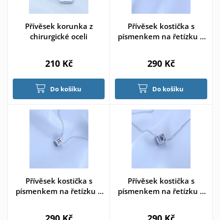
Přívěsek korunka z
Přívěsek kostička s
chirurgické oceli
písmenkem na řetízku >
varianta A
210 Kč
290 Kč
Do košíku
Do košíku
Přívěsek kostička s
Přívěsek kostička s
písmenkem na řetízku >
písmenkem na řetízku >
varianta B
varianta D
290 Kč
290 Kč