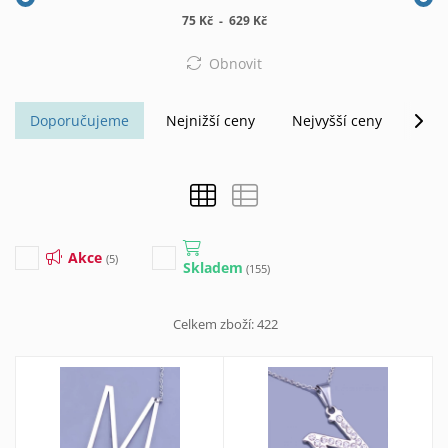
75 Kč
-
629 Kč
Obnovit
Doporučujeme
Nejnižší ceny
Nejvyšší ceny
Abe
Akce
(5)
Skladem
(155)
Celkem zboží:
422