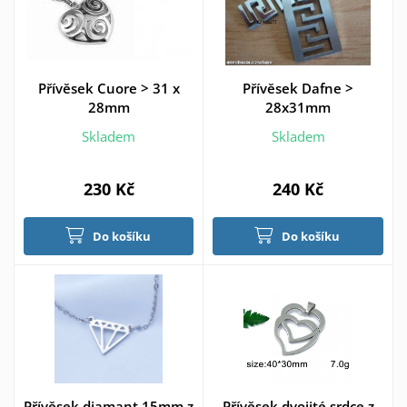
Přívěsek Cuore > 31 x
Přívěsek Dafne >
28mm
28x31mm
Skladem
Skladem
230 Kč
240 Kč
Do košíku
Do košíku
Přívěsek diamant 15mm z
Přívěsek dvojité srdce z