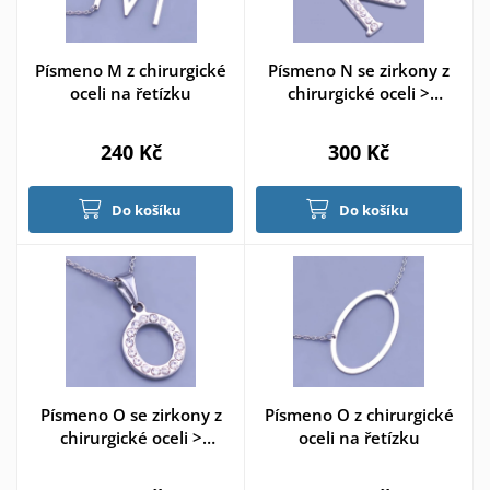
Písmeno M z chirurgické
Písmeno N se zirkony z
oceli na řetízku
chirurgické oceli >
varianta N
240 Kč
300 Kč
Do košíku
Do košíku
Písmeno O se zirkony z
Písmeno O z chirurgické
chirurgické oceli >
oceli na řetízku
varianta O