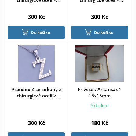
chirurgické oceli >
chirurgické oceli >
varianta T
varianta V
300 Kč
300 Kč
Do košíku
Do košíku
Písmeno Z se zirkony z
Přívěsek Arkansas >
chirurgické oceli >
15x15mm
varianta Z
Skladem
300 Kč
180 Kč