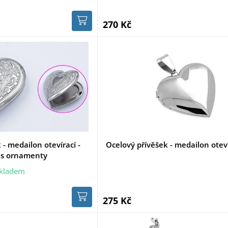
270 Kč
 - medailon otevírací -
Ocelový přívěšek - medailon oteví
 s ornamenty
kladem
275 Kč