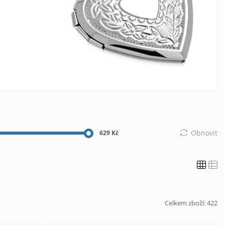
Obnovit
629 Kč
Celkem zboží:
422