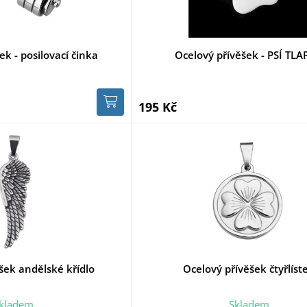
ek - posilovací činka
Ocelový přívěšek - PSÍ TL
195 Kč
šek andělské křídlo
Ocelový přívěšek čtyřlíst
kladem
Skladem