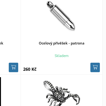
ek
Ocelový přívěšek - patrona
Skladem
260 Kč