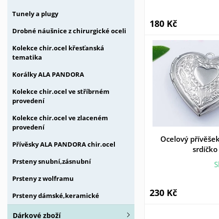
Tunely a plugy
180 Kč
Drobné náušnice z chirurgické oceli
Kolekce chir.ocel křesťanská
tematika
Korálky ALA PANDORA
Kolekce chir.ocel ve stříbrném
provedení
Kolekce chir.ocel ve zlaceném
provedení
Ocelový přívěšek
Přívěsky ALA PANDORA chir.ocel
srdíčko
Prsteny snubní,zásnubní
S
Prsteny z wolframu
230 Kč
Prsteny dámské,keramické
Dárkové zboží