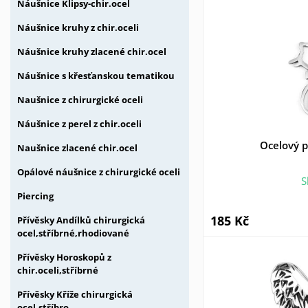
Náušnice Klipsy-chir.ocel
Náušnice kruhy z chir.oceli
Náušnice kruhy zlacené chir.ocel
Náušnice s křesťanskou tematikou
Naušnice z chirurgické oceli
Náušnice z perel z chir.oceli
Ocelový p
Naušnice zlacené chir.ocel
Opálové náušnice z chirurgické oceli
S
Piercing
185 Kč
Přívěsky Andílků chirurgická
ocel,stříbrné,rhodiované
Přívěsky Horoskopů z
chir.oceli,stříbrné
Přívěsky Kříže chirurgická
ocel,stříbro