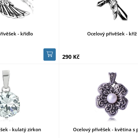
řívěšek - křídlo
Ocelový přívěšek - kříž
290 Kč
šek - kulatý zirkon
Ocelový přívěšek - květina s 