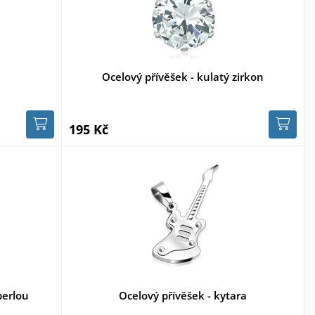
Ocelový přívěšek - kulatý zirkon
195 Kč
perlou
Ocelový přívěšek - kytara