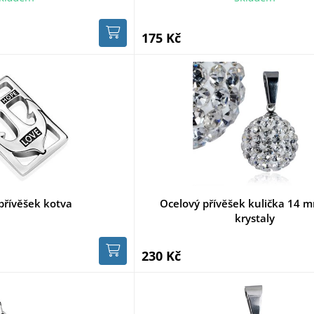
175 Kč
přívěšek kotva
Ocelový přívěšek kulička 14 mm
krystaly
230 Kč