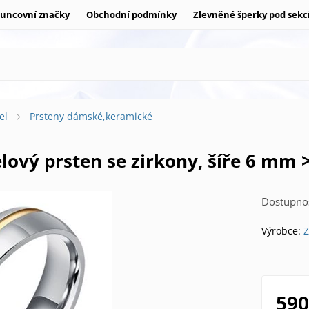
uncovní značky
Obchodní podmínky
Zlevněné šperky pod sekc
el
Prsteny dámské,keramické
lový prsten se zirkony, šíře 6 mm 
Dostupnos
Výrobce:
Z
590