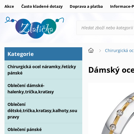
Akce
Často kladené dotazy
Doprava a platba
Informace-P
Chirurgická oc
Kategorie
Chirurgická ocel náramky,řetízky
Dámský oce
pánské
Oblečení dámské-
halenky,trička,kraťasy
Oblečení
dětské,trička,kraťasy,kalhoty,sou
pravy
Oblečení pánské