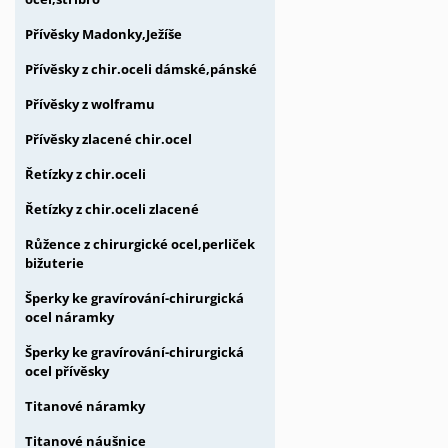
Přívěsky Madonky,Ježíše
Přívěsky z chir.oceli dámské,pánské
Přívěsky z wolframu
Přívěsky zlacené chir.ocel
Řetízky z chir.oceli
Řetízky z chir.oceli zlacené
Růžence z chirurgické ocel,perliček
bižuterie
Šperky ke gravírování-chirurgická
ocel náramky
Šperky ke gravírování-chirurgická
ocel přívěsky
Titanové náramky
Titanové náušnice