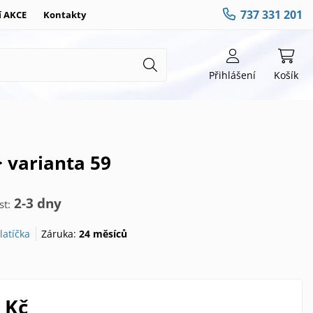
737 331 201
í AKCE
Kontakty
Přihlášení
Košík
> varianta 59
2-3 dny
t:
latíčka
Záruka:
24 měsíců
 Kč