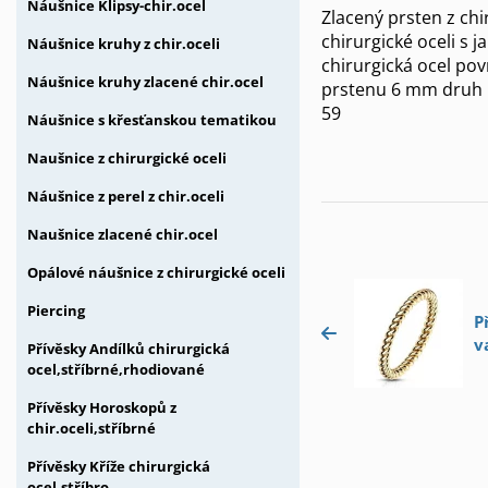
Náušnice Klipsy-chir.ocel
Zlacený prsten z chi
chirurgické oceli s
Náušnice kruhy z chir.oceli
chirurgická ocel pov
Náušnice kruhy zlacené chir.ocel
prstenu 6 mm druh k
59
Náušnice s křesťanskou tematikou
Naušnice z chirurgické oceli
Náušnice z perel z chir.oceli
Naušnice zlacené chir.ocel
Opálové náušnice z chirurgické oceli
Piercing
P
v
Přívěsky Andílků chirurgická
ocel,stříbrné,rhodiované
Přívěsky Horoskopů z
chir.oceli,stříbrné
Přívěsky Kříže chirurgická
ocel,stříbro