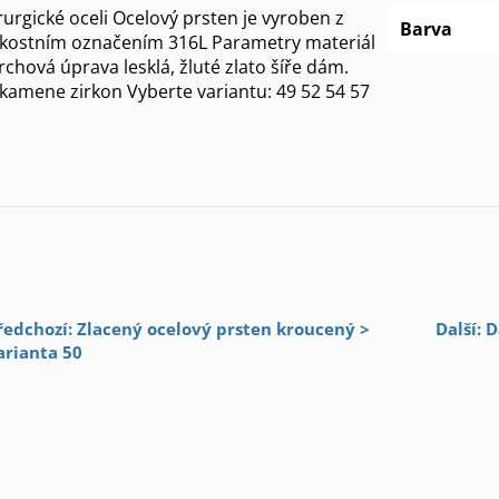
rurgické oceli Ocelový prsten je vyroben z
Barva
 jakostním označením 316L Parametry materiál
rchová úprava lesklá, žluté zlato šíře dám.
amene zirkon Vyberte variantu: 49 52 54 57
ředchozí: Zlacený ocelový prsten kroucený >
Další: 
arianta 50