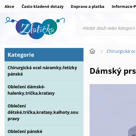
Akce
Často kladené dotazy
Doprava a platba
Informace-P
Chirurgická oc
Kategorie
Chirurgická ocel náramky,řetízky
Dámský prs
pánské
Oblečení dámské-
halenky,trička,kraťasy
Oblečení
dětské,trička,kraťasy,kalhoty,sou
pravy
Oblečení pánské