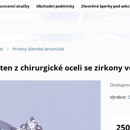
uncovní značky
Obchodní podmínky
Zlevněné šperky pod sekc
el
Prsteny dámské,keramické
ten z chirurgické oceli se zirkony ve
Dostupnos
Výrobce:
Z
250