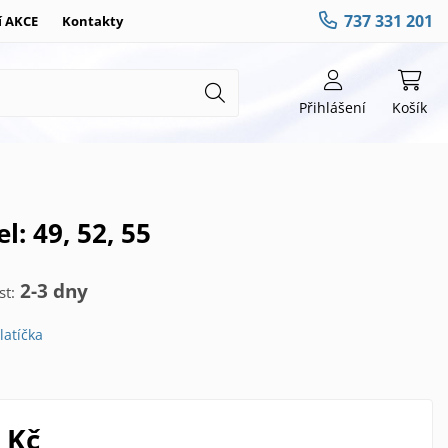
737 331 201
í AKCE
Kontakty
Přihlášení
Košík
l: 49, 52, 55
2-3 dny
t:
latíčka
 Kč