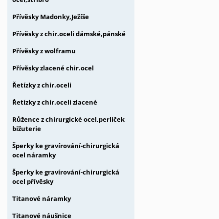
Přívěsky Madonky,Ježíše
Přívěsky z chir.oceli dámské,pánské
Přívěsky z wolframu
Přívěsky zlacené chir.ocel
Řetízky z chir.oceli
Řetízky z chir.oceli zlacené
Růžence z chirurgické ocel,perliček
bižuterie
Šperky ke gravírování-chirurgická
ocel náramky
Šperky ke gravírování-chirurgická
ocel přívěsky
Titanové náramky
Titanové náušnice