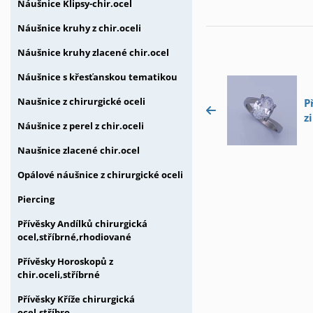
Náušnice Klipsy-chir.ocel
Náušnice kruhy z chir.oceli
Náušnice kruhy zlacené chir.ocel
Náušnice s křesťanskou tematikou
Naušnice z chirurgické oceli
P
z
Náušnice z perel z chir.oceli
Naušnice zlacené chir.ocel
Opálové náušnice z chirurgické oceli
Piercing
Přívěsky Andílků chirurgická
ocel,stříbrné,rhodiované
Přívěsky Horoskopů z
chir.oceli,stříbrné
Přívěsky Kříže chirurgická
ocel,stříbro