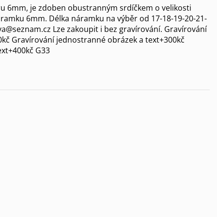
ru 6mm, je zdoben obustranným srdíčkem o velikosti
 náramku 6mm. Délka náramku na výběr od 17-18-19-20-21-
ova@seznam.cz Lze zakoupit i bez gravírování. Gravírování
0kč Gravírování jednostranné obrázek a text+300kč
ext+400kč G33