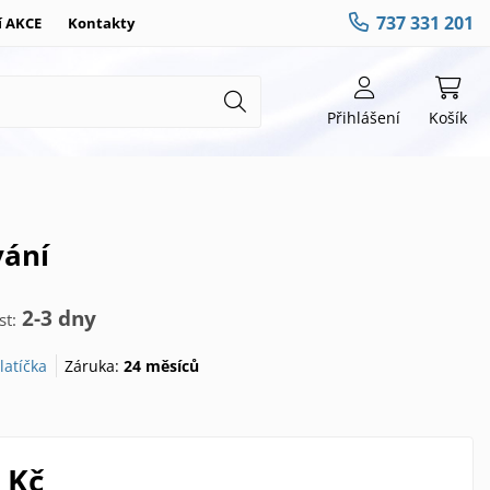
737 331 201
í AKCE
Kontakty
Přihlášení
Košík
vání
2-3 dny
t:
latíčka
Záruka:
24 měsíců
 Kč