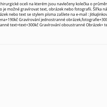
irurgické oceli na kterém jsou navlečeny kolečka o průmě
 je možné gravírovat text, obrázek nebo fotografii. Šířka
ázek nebo text se stylem písma zašlete na e-mail : JitkaJink
ena+190kč Gravírování jednostranné obrázek,fotografie+30
ranné text+text+300kč Gravírování oboustranné Obrázek+ t