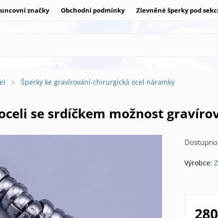
uncovní značky
Obchodní podmínky
Zlevněné šperky pod sekc
el
Šperky ke gravírování-chirurgická ocel náramky
 oceli se srdíčkem možnost gravíro
Dostupnos
Výrobce:
Z
280