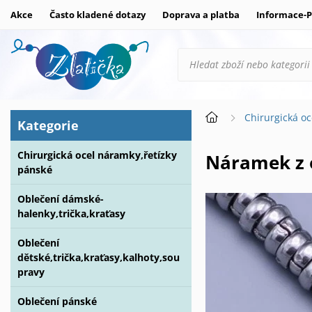
Akce
Často kladené dotazy
Doprava a platba
Informace-P
Chirurgická oc
Kategorie
Chirurgická ocel náramky,řetízky
Náramek z
pánské
Oblečení dámské-
halenky,trička,kraťasy
Oblečení
dětské,trička,kraťasy,kalhoty,sou
pravy
Oblečení pánské