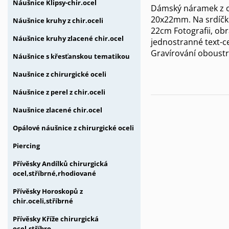
Náušnice Klipsy-chir.ocel
Dámský náramek z ch
20x22mm. Na srdíčko
Náušnice kruhy z chir.oceli
22cm Fotografii, obr
Náušnice kruhy zlacené chir.ocel
jednostranné text-c
Gravírování oboust
Náušnice s křesťanskou tematikou
Naušnice z chirurgické oceli
Náušnice z perel z chir.oceli
Naušnice zlacené chir.ocel
Opálové náušnice z chirurgické oceli
Piercing
Přívěsky Andílků chirurgická
ocel,stříbrné,rhodiované
Přívěsky Horoskopů z
chir.oceli,stříbrné
Přívěsky Kříže chirurgická
ocel,stříbro