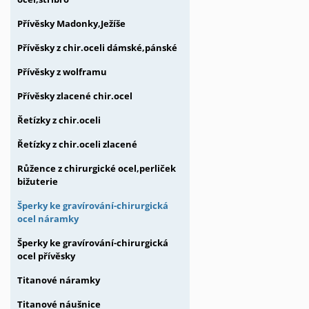
Přívěsky Madonky,Ježíše
Přívěsky z chir.oceli dámské,pánské
Přívěsky z wolframu
Přívěsky zlacené chir.ocel
Řetízky z chir.oceli
Řetízky z chir.oceli zlacené
Růžence z chirurgické ocel,perliček
bižuterie
Šperky ke gravírování-chirurgická
ocel náramky
Šperky ke gravírování-chirurgická
ocel přívěsky
Titanové náramky
Titanové náušnice