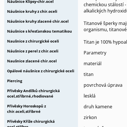
Náušnice Klipsy-chir.ocel
chemickou stálostí -
alkalických hydroxid
Náušnice kruhy z chir.oceli
Náušnice kruhy zlacené chir.ocel
Titanové šperky mají
organismu, titanové 
Náušnice s křesťanskou tematikou
Naušnice z chirurgické oceli
Titan je 100% hypoa
Náušnice z perel z chir.oceli
Parametry
Naušnice zlacené chir.ocel
materiál
Opálové náušnice z chirurgické oceli
titan
Piercing
povrchová úprava
Přívěsky Andílků chirurgická
lesklá
ocel,stříbrné,rhodiované
druh kamene
Přívěsky Horoskopů z
chir.oceli,stříbrné
zirkon
Přívěsky Kříže chirurgická
ocel,stříbro