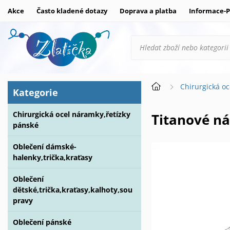
Akce
Často kladené dotazy
Doprava a platba
Informace-P
Chirurgická oc
Kategorie
Chirurgická ocel náramky,řetízky
Titanové 
pánské
Oblečení dámské-
halenky,trička,kraťasy
Oblečení
dětské,trička,kraťasy,kalhoty,sou
pravy
Oblečení pánské