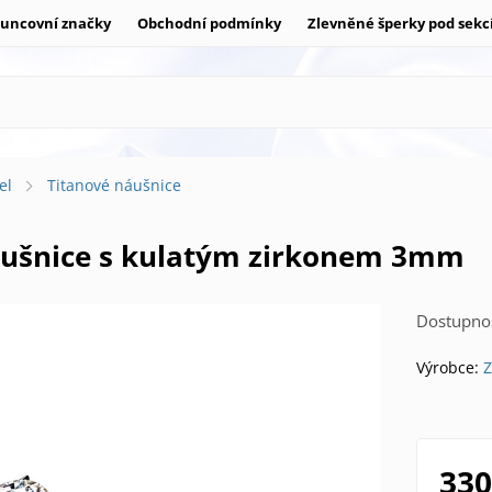
uncovní značky
Obchodní podmínky
Zlevněné šperky pod sekc
el
Titanové náušnice
náušnice s kulatým zirkonem 3mm
Dostupnos
Výrobce:
Z
330