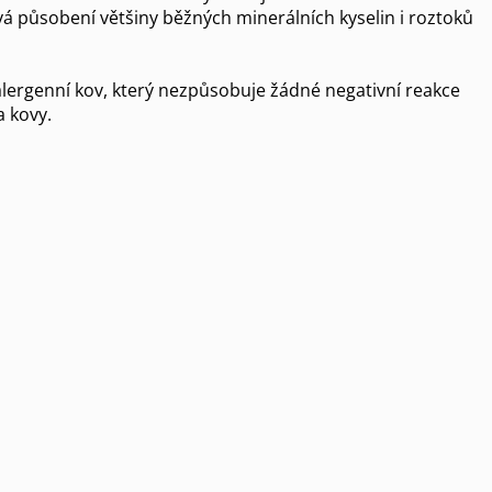
vá působení většiny běžných minerálních kyselin i roztoků
oalergenní kov, který nezpůsobuje žádné negativní reakce
a kovy.