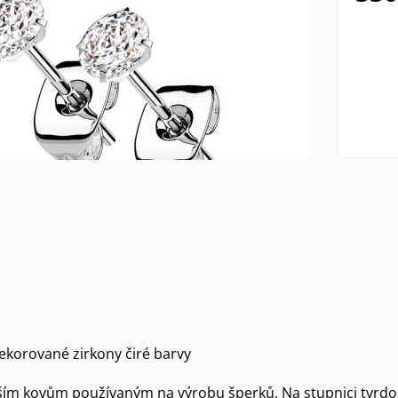
ekorované zirkony čiré barvy
rdším kovům používaným na výrobu šperků. Na stupnici tvrd