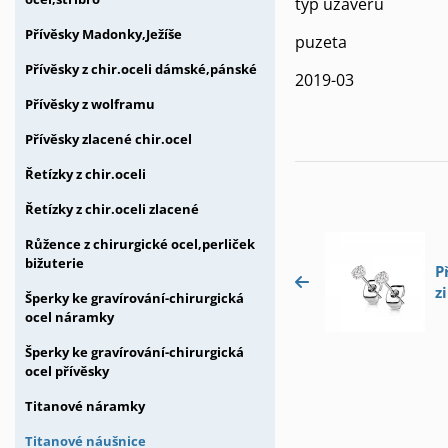
typ uzávěru
Přívěsky Madonky,Ježíše
puzeta
Přívěsky z chir.oceli dámské,pánské
2019-03
Přívěsky z wolframu
Přívěsky zlacené chir.ocel
Řetízky z chir.oceli
Řetízky z chir.oceli zlacené
Růžence z chirurgické ocel,perliček
bižuterie
P
z
Šperky ke gravírování-chirurgická
ocel náramky
Šperky ke gravírování-chirurgická
ocel přívěsky
Titanové náramky
Titanové náušnice