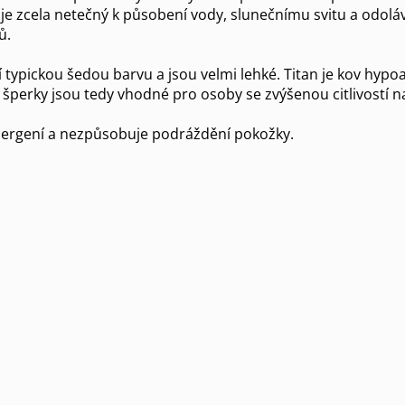
 je zcela netečný k působení vody, slunečnímu svitu a odolá
ů.
 typickou šedou barvu a jsou velmi lehké. Titan je kov hyp
šperky jsou tedy vhodné pro osoby se zvýšenou citlivostí n
lergení a nezpůsobuje podráždění pokožky.