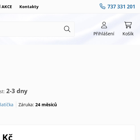
737 331 201
í AKCE
Kontakty
Přihlášení
Košík
2-3 dny
t:
latíčka
Záruka:
24 měsíců
 Kč