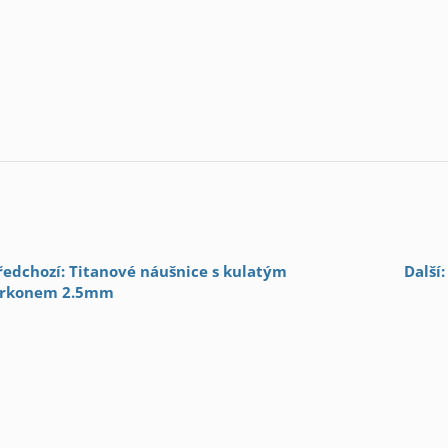
ředchozí: Titanové náušnice s kulatým
Další
irkonem 2.5mm