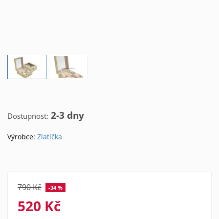
2-3 dny
Dostupnost:
Výrobce:
Zlatíčka
790 Kč
-34 %
520 Kč