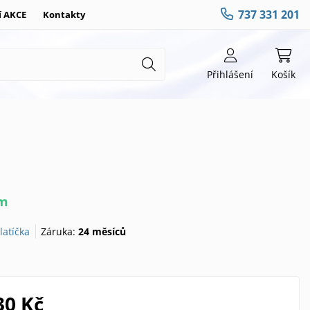
737 331 201
í AKCE
Kontakty
Přihlášení
Košík
em
latíčka
Záruka:
24 měsíců
30 Kč