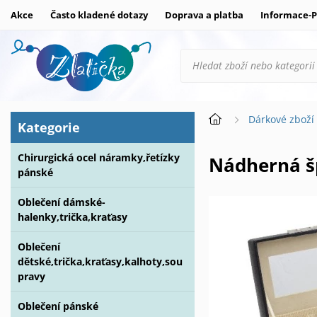
Akce
Často kladené dotazy
Doprava a platba
Informace-P
Dárkové zboží
Kategorie
Chirurgická ocel náramky,řetízky
Nádherná 
pánské
Oblečení dámské-
halenky,trička,kraťasy
Oblečení
dětské,trička,kraťasy,kalhoty,sou
pravy
Oblečení pánské