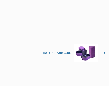
Další: SP-885-A6