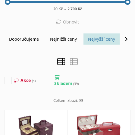
20 Kč
-
2 700 Kč
Obnovit
Doporučujeme
Nejnižší ceny
Nejvyšší ceny
Abe
Akce
(4)
Skladem
(39)
Celkem zboží:
99