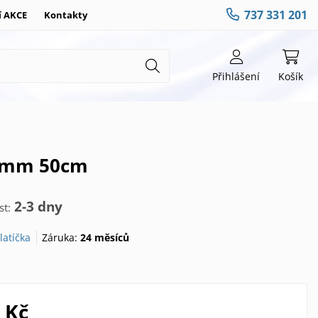
737 331 201
í AKCE
Kontakty
Přihlášení
Košík
2 mm 50cm
2-3 dny
t:
latíčka
Záruka:
24 měsíců
 Kč