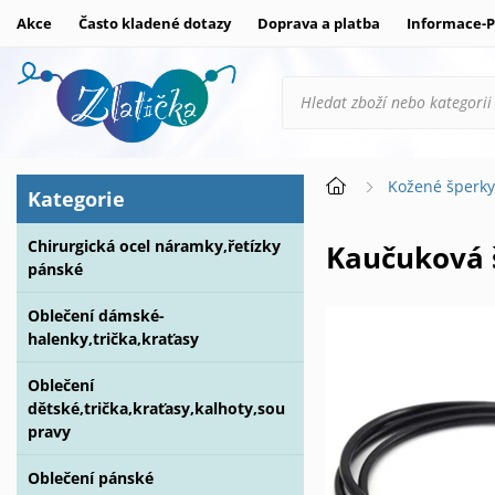
Akce
Často kladené dotazy
Doprava a platba
Informace-P
Kožené šperk
Kategorie
Chirurgická ocel náramky,řetízky
Kaučuková
pánské
Oblečení dámské-
halenky,trička,kraťasy
Oblečení
dětské,trička,kraťasy,kalhoty,sou
pravy
Oblečení pánské