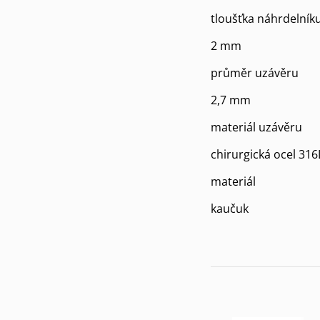
tloušťka náhrdelník
2 mm
průměr uzávěru
2,7 mm
materiál uzávěru
chirurgická ocel 316
materiál
kaučuk