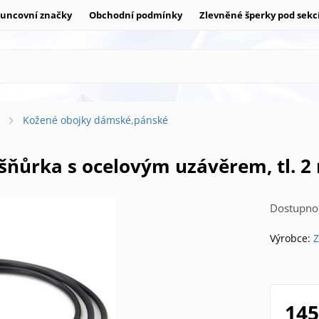
uncovní značky
Obchodní podmínky
Zlevněné šperky pod sekc
y
Kožené obojky dámské,pánské
 šňůrka s ocelovým uzávěrem, tl. 
Dostupnos
Výrobce:
Z
145