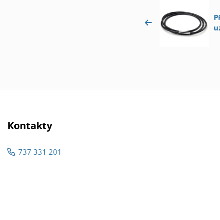
P
u
Kontakty
737 331 201