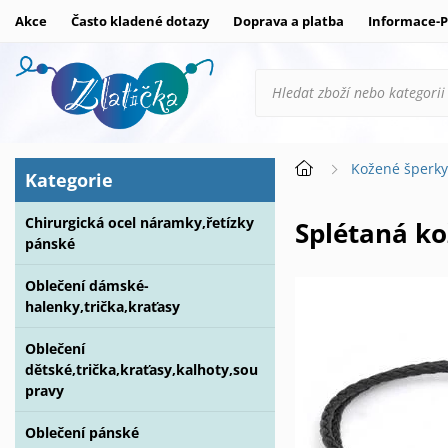
Akce
Často kladené dotazy
Doprava a platba
Informace-P
Kožené šperk
Kategorie
Chirurgická ocel náramky,řetízky
Splétaná k
pánské
Oblečení dámské-
halenky,trička,kraťasy
Oblečení
dětské,trička,kraťasy,kalhoty,sou
pravy
Oblečení pánské