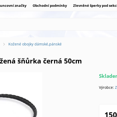
uncovní značky
Obchodní podmínky
Zlevněné šperky pod sekc
y
Kožené obojky dámské,pánské
ožená šňůrka černá 50cm
Sklad
Výrobce:
Z
150