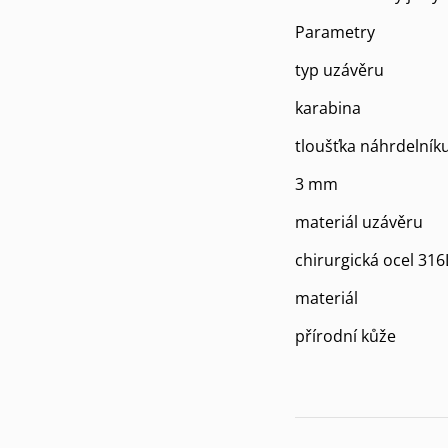
Parametry
typ uzávěru
karabina
tloušťka náhrdelník
3 mm
materiál uzávěru
chirurgická ocel 316
materiál
přírodní kůže