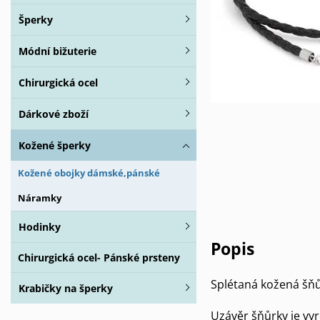
Šperky
Módní bižuterie
Chirurgická ocel
Dárkové zboží
Kožené šperky
Kožené obojky dámské,pánské
Náramky
Hodinky
Popis
Chirurgická ocel- Pánské prsteny
Splétaná kožená šňů
Krabičky na šperky
Uzávěr šňůrky je vyr