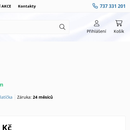
737 331 201
í AKCE
Kontakty
Přihlášení
Košík
em
latíčka
Záruka:
24 měsíců
 Kč