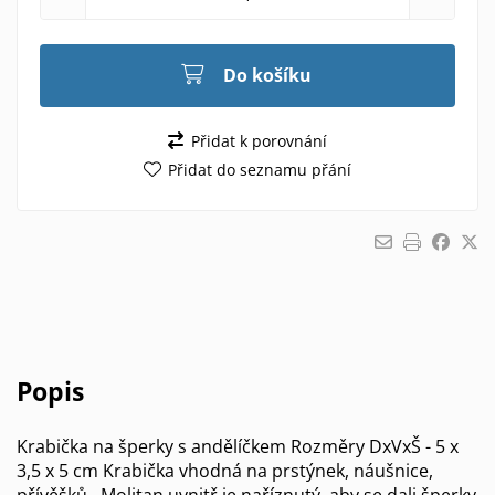
Do košíku
Přidat k porovnání
Přidat do seznamu přání
Popis
Krabička na šperky s andělíčkem Rozměry DxVxŠ - 5 x
3,5 x 5 cm Krabička vhodná na prstýnek, náušnice,
přívěšků.. Molitan uvnitř je naříznutý, aby se dali šperky