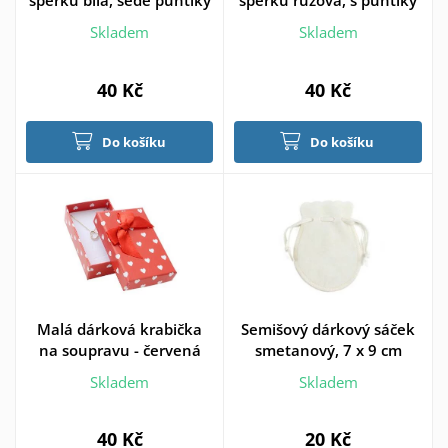
šperků bílá, šedé puntíky
šperků růžová, s puntíky
Skladem
Skladem
40 Kč
40 Kč
Do košíku
Do košíku
Malá dárková krabička
Semišový dárkový sáček
na soupravu - červená
smetanový, 7 x 9 cm
Skladem
Skladem
40 Kč
20 Kč