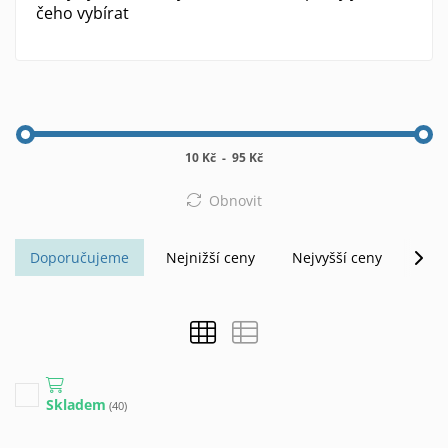
čeho vybírat
10 Kč
-
95 Kč
Obnovit
Doporučujeme
Nejnižší ceny
Nejvyšší ceny
Abe
Skladem
(40)