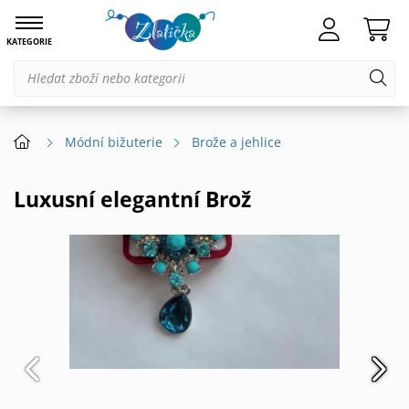
KATEGORIE
Módní bižuterie
Brože a jehlice
Luxusní elegantní Brož