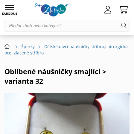
KATEGORIE
Šperky
Dětské,dívčí náušničky stříbro,chirurgická
ocel,zlacené stříbro
Oblíbené náušničky smajlíci >
varianta 32