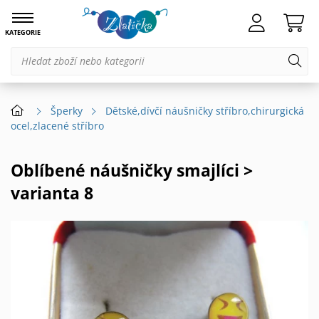
KATEGORIE
Šperky
Dětské,dívčí náušničky stříbro,chirurgická
ocel,zlacené stříbro
Oblíbené náušničky smajlíci >
varianta 8