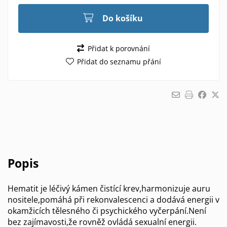
Do košíku
Přidat k porovnání
Přidat do seznamu přání
Popis
Hematit je léčivý kámen čistící krev,harmonizuje auru
nositele,pomáhá při rekonvalescenci a dodává energii v
okamžicích tělesného či psychického vyčerpání.Není
bez zajímavosti,že rovněž ovládá sexualní energii.