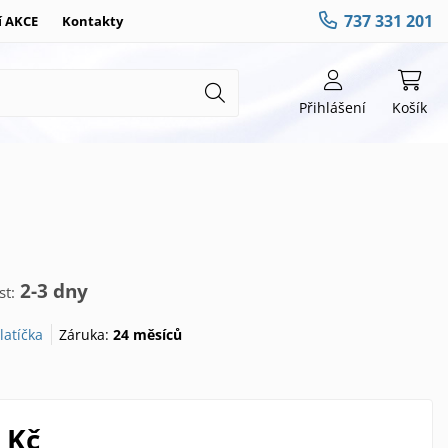
737 331 201
í AKCE
Kontakty
Přihlášení
Košík
2-3 dny
t:
latíčka
Záruka:
24 měsíců
 Kč