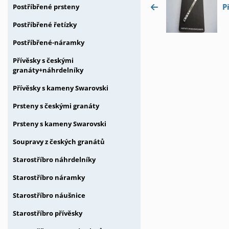
P
Postříbřené prsteny
Postříbřené řetízky
Postříbřené-náramky
Přívěsky s českými
granáty+náhrdelníky
Přívěsky s kameny Swarovski
Prsteny s českými granáty
Prsteny s kameny Swarovski
Soupravy z českých granátů
Starostříbro náhrdelníky
Starostříbro náramky
Starostříbro náušnice
Starostříbro přívěsky