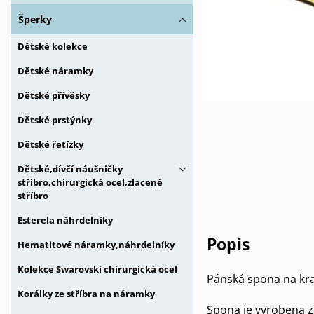
Šperky
Dětské kolekce
Dětské náramky
Dětské přívěsky
Dětské prstýnky
Dětské řetízky
Dětské,dívčí náušničky
stříbro,chirurgická ocel,zlacené
stříbro
Esterela náhrdelníky
Popis
Hematitové náramky,náhrdelníky
Kolekce Swarovski chirurgická ocel
Pánská spona na kr
Korálky ze stříbra na náramky
Spona je vyrobena z