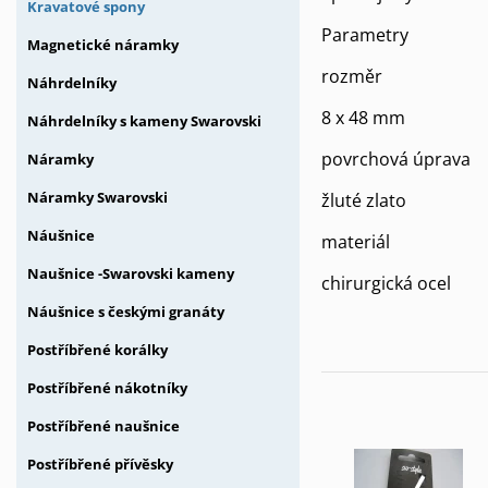
Kravatové spony
Parametry
Magnetické náramky
rozměr
Náhrdelníky
8 x 48 mm
Náhrdelníky s kameny Swarovski
povrchová úprava
Náramky
Náramky Swarovski
žluté zlato
Náušnice
materiál
Naušnice -Swarovski kameny
chirurgická ocel
Náušnice s českými granáty
Postříbřené korálky
Postříbřené nákotníky
Postříbřené naušnice
Postříbřené přívěsky