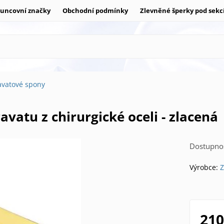
uncovní značky
Obchodní podmínky
Zlevněné šperky pod sekc
avatové spony
avatu z chirurgické oceli - zlacená
Dostupnos
Výrobce:
Z
210