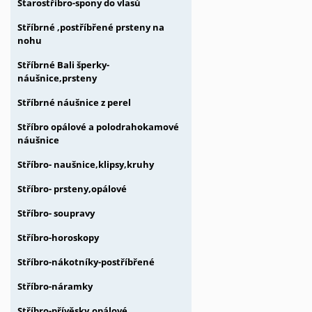
Starostříbro-spony do vlasů
Stříbrné ,postříbřené prsteny na
nohu
Stříbrné Bali šperky-
náušnice,prsteny
Stříbrné náušnice z perel
Stříbro opálové a polodrahokamové
náušnice
Stříbro- naušnice,klipsy,kruhy
Stříbro- prsteny,opálové
Stříbro- soupravy
Stříbro-horoskopy
Stříbro-nákotníky-postříbřené
Stříbro-náramky
Stříbro-přívěsky,opálové