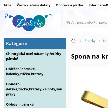
Akce
Často kladené dotazy
Doprava a platba
Informace-P
Šperky
Kr
Kategorie
Chirurgická ocel náramky,řetízky
Spona na kr
pánské
Oblečení dámské-
halenky,trička,kraťasy
Oblečení
dětské,trička,kraťasy,kalhoty,sou
pravy
Oblečení pánské